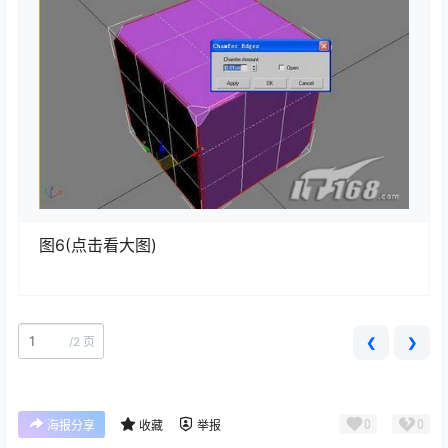
图6(点击看大图)
/
2 页
❮
❯
0
0
海报分享
收藏
举报