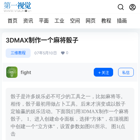
首页
资讯
平面
工业
空间
网页
教程
插画
摄
3DMAX制作一个麻将骰子
0
三维教程
07年5月10日
fight
关注
私信
骰子是许多娱乐必不可少的工具之一，比如麻将等。
相传，骰子最初用做占卜工具。后来才演变成以骰子
定输赢的娱乐活动。下面我们用3DMAX制作一个麻将
骰子。 1、进入创建命令面板，选择“方体”，在顶视图
中创建一个“立方体”，设置参数如图01所示。 图1(点
击