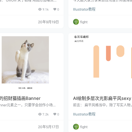
源： UiiiUiii 关于教程 用图形加噪点的
今天跟大家分享来自台湾设计师施博瀚的
计出一幅迷人的郊野风光~ 教程效果
字体设计小技巧，还有字体设计的效果
9.1k
0
Illustrator教程
新建文档 打开Adobe Illustrator，
瀚 是一名来自台湾的平面设计师，19
捷键Ctrl+
长品牌企划、 识别系统
20年9月19日
fight
的招财猫插画Banner
AI绘制多层次光影扁平风sexy 
anner元素之一，只要学会创作小场
前言： 扁平风格当中，除了写实人物
，就能制作出自己原创的插画Banne
节，就是抽象简化人物。这在扁平插
7.2k
0
Illustrator教程
章重点就通过创作一只小猫咪出发，用小
我也讲过：简化与抽象是扁平化的重
计一张插画风
看起来之所以不那么
20年5月17日
fight