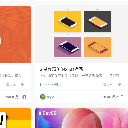
ai制作精美的2.5D插画
设计教程。街头风
2.5D插画在商业设计风格中一直名列前茅，并且受到客
p、体育运动和电子
户和设计师的广泛欢迎。为什么呢？这有三个原因： A.
6.3k
0
Illustrator教程
9.9k
0
Adobe ill
在2.5D插画中，我们可以使用全系列的图形解决方案进
行说明，使其在视觉上
19年10月10日
fight
19年8月31日