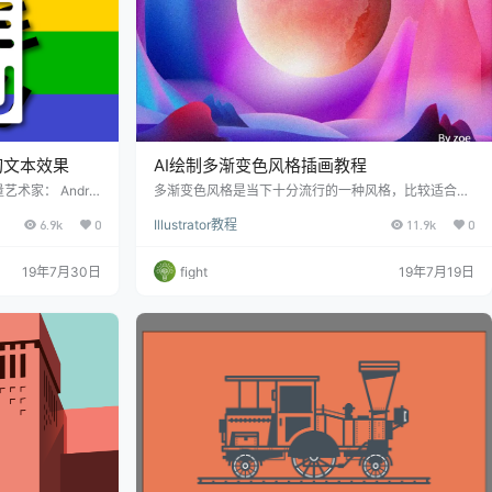
剪切文本效果
AI绘制多渐变色风格插画教程
家： Andrei
多渐变色风格是当下十分流行的一种风格，比较适合运
我们将告诉大家，如
用在特定的场景环境中。对于新手来说，多渐变色风格
6.9k
0
Illustrator教程
11.9k
0
矩形和变换效果。
不太容易上手，对于设计者的基本功要求比较高。下面
的轻写实风景插画作
19年7月30日
fight
19年7月19日