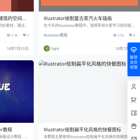
建筑的空间语
Illustrator绘制复古蒸汽火车插画
的好素材，通过一
在今天的Illustrator教程中，我将带领大家学习如何使用
足我们对素材的自
Illustrator软件的一些基本几何形状和工具来创建复古风
6.3k
0
Illustrator教程
6.5k
0
次学会摄影作品中
格的火车插图。希望朋友可以喜欢。 先看看效果图 设
置新文档 首先创建一个
19年7月10日
fight
19年7月6日
解锁
会员
权限
ner教程
Illustrator绘制扁平化风格的快餐图标
or海报设计教程，主
本教程主要使用Illustrator绘制扁平化风格的快餐图标教