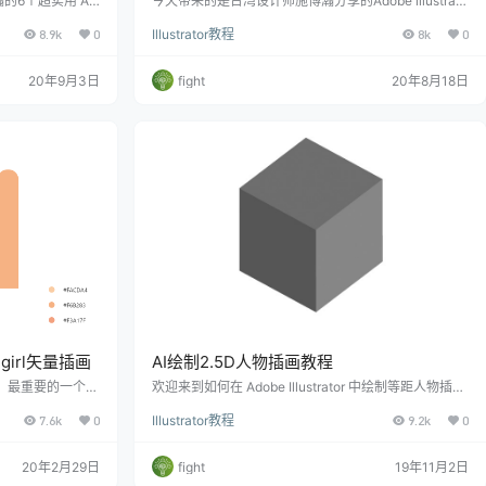
6个超实用 Ai
今天带来的是台湾设计师施博瀚分享的Adobe illustrato
制作教程。 施博
r 学习教程 施博瀚instagram主页：www.instagram.co
8.9k
0
Illustrator教程
8k
0
92年出生。 他擅
m/bohanshih 一、快速完成剪贴风标题字 1）输入你要
的文字；2）使用效果扭曲与变形粗糙效
20年9月3日
fight
20年8月18日
girl矢量插画
AI绘制2.5D人物插画教程
，最重要的一个环
欢迎来到如何在 Adobe Illustrator 中绘制等距人物插画
画研习社的课程里
教程!在本教程中, 您将学习如何在不使用等距网格的情
7.6k
0
Illustrator教程
9.2k
0
心所在。目前很多
况下绘制等距矢量插画的分步过程。什么是等距艺术？
这一技术非常受欢迎，因
20年2月29日
fight
19年11月2日