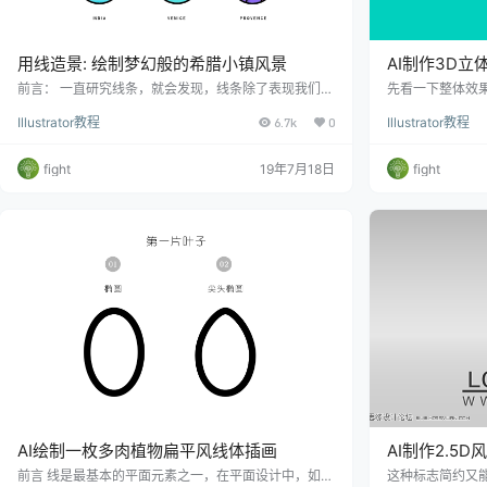
用线造景: 绘制梦幻般的希腊小镇风景
AI制作3D立
前言： 一直研究线条，就会发现，线条除了表现我们普
先看一下整体效果
通日常所见的图标化的个体以外，还可以表现更大更复
为有立体面的展
Illustrator教程
6.7k
0
Illustrator教程
杂的风景。但是后者会有一定难度，如果线条比较粗的
影，分解一下就
情况下，尤其无法更
面，青色层叫做
fight
19年7月18日
fight
AI绘制一枚多肉植物扁平风线体插画
AI制作2.5D
前言 线是最基本的平面元素之一，在平面设计中，如果
这种标志简约又能