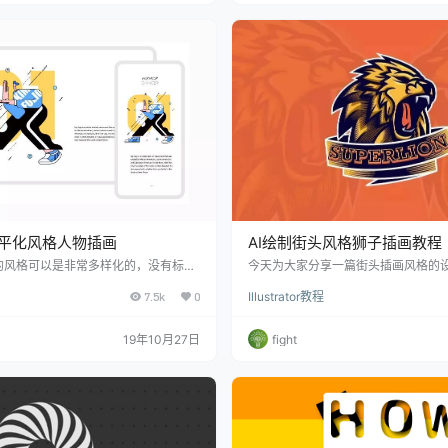
扁平化风格人物插画
AI绘制街头风格狮子插画教程
的风格可以是非常多样化的，没有标准
今天为大家分享一篇街头插画风格的
绘制人物的时候，对于身体比例的控制
格插画的用途广泛，一般街头hipho
7.5k
0
Illustrator教程
和正常比例的人物绘制来说，大尺度的
竞技使用这类风格较多。本教程使用的软件是
关注
ustrator，建议同学们一起
19年10月27日
fight