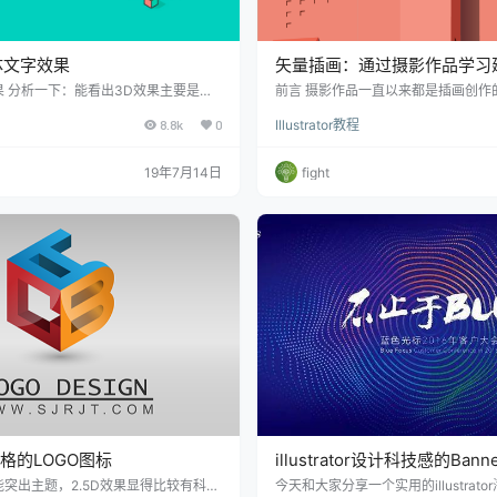
体文字效果
矢量插画：通过摄影作品学习
言
 分析一下：能看出3D效果主要是因
前言 摄影作品一直以来都是插画创作
示。上图我们能看到3个面，和一层阴
张摄影作品来创作插画，不仅可以满
8.8k
0
Illustrator教程
如下图所示，我们姑且把黄色层叫做上
由创作程度，还能通过创作过程又一
侧面，红
传达出的视觉技巧，
19年7月14日
fight
风格的LOGO图标
illustrator设计科技感的Ban
突出主题，2.5D效果显得比较有科技
今天和大家分享一个实用的illustrat