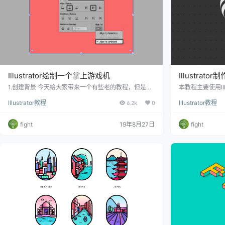
Illustrator绘制一个掌上游戏机
Illustrat
1.创建背景 今天给大家带来一个有些老的教程，但是练
本教程主要使用Il
习技法什么的还是不会老哈！ 步骤1 我们可以创立两个
非常可爱的一个
Illustrator教程
6.2k
0
Illustrator教程
文件图层，一个叫背景，一个叫游戏机，然后我们确保
友学习，希望大
位于正确的图层上
果，看看那些工
fight
19年8月27日
fight