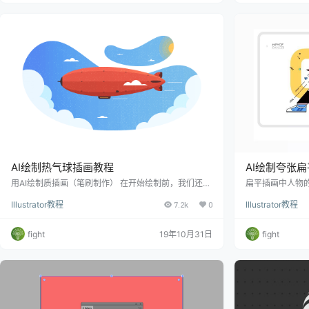
AI绘制热气球插画教程
AI绘制夸张
用AI绘制质插画（笔刷制作） 在开始绘制前，我们还是
扁平插画中人物
老规矩，创建四个图层文件夹来管理我们的图层！ 1. 如
答案。所以，在
Illustrator教程
7.2k
0
Illustrator教程
何创建背景 一旦我们完成了文档的分层，就可以开始绘
就没有太严格。
制实际的插画了，
夸张人物身体，
fight
19年10月31日
fight