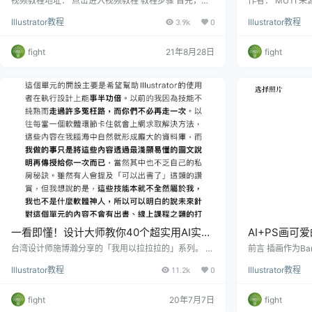
视频教程地址： 点击进入视频教程 教程步骤 首先，绘
作者： MUTI 来
制一个正圆，并且添加相应的线性渐变，渐变的具体参
方式，你也可以设
Illustrator教程
3.9k
0
Illustrator教程
数可查看视频。 接着，叠加星球纹理图片，并使用正片
图 教程步骤 步骤1：
叠底模式，得到相应
点击文件 新建( 快
fight
21年8月28日
fight
一看即懂！设计大师教你40个超实用AI实例
AI+PS画可爱
教程
台湾设计师施博瀚分享的「我用以拉拉拉的」系列。 设
前言 插画作为B
计师以图文结合的方式，每一期分享一个简单又实用的
景，利用场景元素
Illustrator教程
11.2k
0
Illustrator教程
设计技巧，从2020年3月23日的第一期开始，至今已
r。下面这篇文
经更新到了第40期。(注：
猫咪作为素材设
fight
20年7月7日
fight