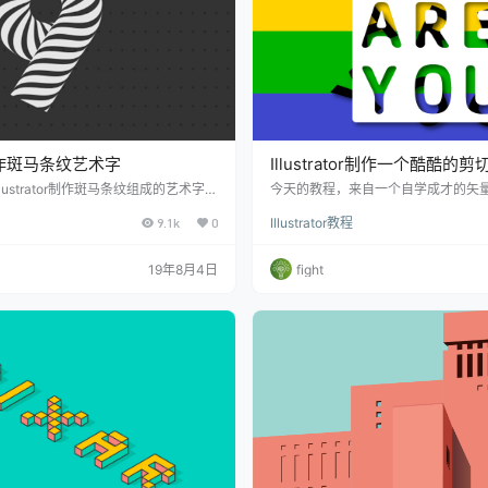
or制作斑马条纹艺术字
Illustrator制作一个酷酷的
lustrator制作斑马条纹组成的艺术字，
今天的教程，来自一个自学成才的矢量艺术
效果，像是斑马纹理组成的，推荐给朋
Marius 的分享！ 在这个教程中，
9.1k
0
Illustrator教程
家可以喜欢。 先来分析一下教程的效
何设置简单的网格，使用使用简单的
具比较
同样的我们也提供一个
19年8月4日
fight