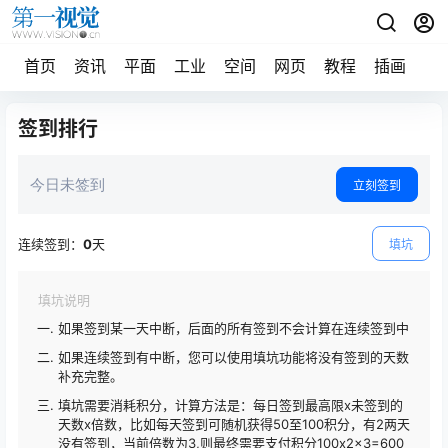
首页
资讯
平面
工业
空间
网页
教程
插画
摄
签到排行
今日未签到
立刻签到
连续签到：
0
天
填坑
填坑说明
如果签到某一天中断，后面的所有签到不会计算在连续签到中
如果连续签到有中断，您可以使用填坑功能将没有签到的天数
补充完整。
填坑需要消耗积分，计算方法是：每日签到最高限x未签到的
天数x倍数，比如每天签到可随机获得50至100积分，有2两天
没有签到，当前倍数为3,则最终需要支付积分100x2x3=600