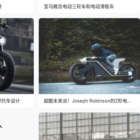
计
宝马概念电动三轮车和电动滑板车
摩托车设计
超酷未来派！Joseph Robinson的Z形电动
摩托车