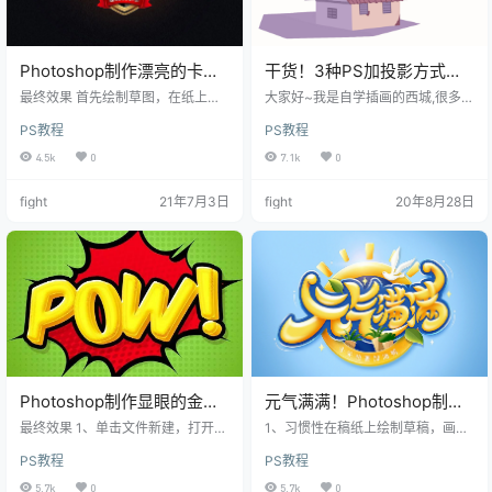
Photoshop制作漂亮的卡通
干货！3种PS加投影方式和
风格金色立体字
技巧
最终效果 首先绘制草图，在纸上画
大家好~我是自学插画的西城,很多人
或是用手绘板都可以。 我这边用到
问我怎么学习的,我现在简单说一下
PS教程
PS教程
了手绘板，在AI中，用画笔工具
我的方法: 早上用一小时欣赏采集优
（B），描边为1像素，先大致勾出
秀插画,有自己的素材库,记得分类 业
4.5k
0
7.1k
0
字形。要注意的是，一组字中，笔
余时间会去Youtube看绘画教程或者
画要统一，比如
快速绘制
fight
21年7月3日
fight
20年8月28日
Photoshop制作显眼的金色
元气满满！Photoshop制作
卡通立体字
剔透的金色手绘字
最终效果 1、单击文件新建，打开P
1、习惯性在稿纸上绘制草稿，画完
hotoshop并创建新文档。用2000 p
后拍照导入AI。 2、用钢笔勾出字形
PS教程
PS教程
x制作了文件2000像素（由于使用
并且分别天色，有些小地方做了一
的是像素，因此分辨率并不重
点调整。颜色后面还要再做调整，
5.7k
0
5.7k
0