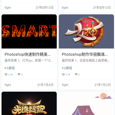
度抠好放到画面合
fight
21年8月13日
fight
21年8月13日
Photoshop快速制作精美的
Photoshop制作华丽飘逸的
火焰字
女神节创意字效果
最终效果 1、打开ps，新建一个120
最终效果 1、还是在稿纸上画草稿，
0*600px的画布，把背景色填充纯
拍照导入AI（这个草稿跟最终稿有点
PS教程
PS教程
黑色。 2、在合适的位置打上相应的
不一样，用钢笔勾线的时候临时改
文字，调整合适的字体和大小。文
变了想法，把一些装饰去掉了） 2、
3.9k
0
3.9k
0
字颜色#d17a30。 3、打开文字的
AI钢笔工具勾出字型并分别填色，有
图层样子，给文字添加
些小地方
fight
21年7月4日
fight
21年7月3日