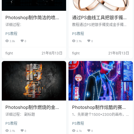
Photoshop制作简洁的喷溅
通过PS曲线工具把银手镯变
牛奶字
成金手镯
详细过程：
教程通过PS把银手镯变成金手镯，
听上去比较不好操作，其实你真正
PS教程
PS教程
的练习起来会发现，还是比较好上
手的，用快速工具选择所需要的区
3.8k
0
3.9k
0
域，用曲线中的红、绿、RGB给图
片进行调色，曲
fight
21年8月13日
fight
21年8月13日
Photoshop制作燃烧的金属
Photoshop制作炫酷的赛博
火焰字
朋克风格人像海报
详细过程： 副标题
1、先新建个1500*2300的画布，
将背景图层导进来，然后调整ACR
PS教程
PS教程
滤镜。 2、添加颜色查找图层，并使
用黑色画笔在蒙版上涂抹，隐藏灯
3.9k
0
4.1k
0
牌处的变暗效果。 3、将灯牌的素材