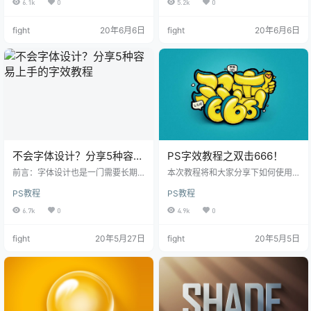
6.1k
0
5.2k
0
选择合并形状。 3、 扭曲滤镜 继续
勾勒雨水的痕迹
fight
20年6月6日
fight
20年6月6日
不会字体设计？分享5种容易
PS字效教程之双击666！
上手的字效教程
前言：字体设计也是一门需要长期
本次教程将和大家分享下如何使用AI
学习的课程，但对于新手，前期可
结合PS来制作一款微立体的卡通字
PS教程
PS教程
以试学习一些简单的字体设计，在
体。接下来就让我们一起来看看
今天文章中，我们分享5种容易上手
吧。 思路解析 双击666有给你点
6.7k
0
4.9k
0
的字效教程，教程虽然简单，但字
赞，你很棒的意思，所以大致思路
体效果并不差
是将点赞的图形结
fight
20年5月27日
fight
20年5月5日