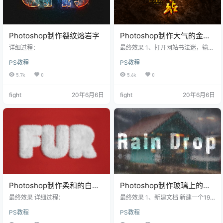
Photoshop制作裂纹熔岩字
Photoshop制作大气的金色
书法立体字
详细过程：
最终效果 1、打开网站书法迷，输入
充能站三个字，选择合适的字体下
PS教程
PS教程
载。 2、将下载的字体拖到Ai中进行
简单的处理，根据字体字形以及负
5.7k
0
5.6k
0
空间关系进行排版，加上UI（user i
nterface）英文
fight
20年6月6日
fight
20年6月6日
Photoshop制作柔和的白色
Photoshop制作玻璃上的雨
绒毛字
滴字效果
最终效果 详细过程：
最终效果 1、新建文档 新建一个192
01080px的文档，输入文本并转化
PS教程
PS教程
为智能对象。 2、勾勒痕迹 用钢笔
工具勾勒出雨水流动的痕迹，然后