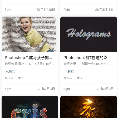
要）。将文件命名为漫画书文字效
这里知识大致区分一下。 3、把这些
果。 2、为背景添加渐变，
字形放在一
fight
20年8月18日
fight
20年8月18日
Photoshop合成与孩子拥抱
Photoshop制作剔透的彩色
的文字人像
玻璃字
最终效果 素材： 1、（抠图）首先
最终效果 1、创建一个900 x 600 px
把图片素材拖到PS里面，然后在菜
的文件,设置前景色和背景色分别为
PS教程
PS教程
单栏-选择-主体，这样就可以把人
黑色和白色，打开滤镜渲染云彩。
物载入选区，对了主体这个功能在P
2、打开滤镜滤镜库纹理颗粒，应用
6.6k
0
5.6k
0
SCC2019版本以上才有，如果是低
下面的设置。 3、点击滤镜库窗口右
版本直接有快速选
下角新建效果
fight
20年7月3日
fight
20年6月6日