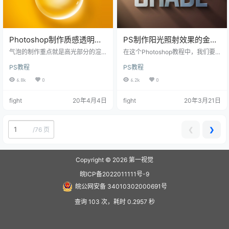
Photoshop制作质感透明气
PS制作阳光照射效果的金属
泡
立体字
气泡的制作重点就是高光部分的渲
在这个Photoshop教程中，我们要
染，边缘，中间等都有高光区域，
运用光和影的一些最基本的原则使
PS教程
PS教程
并且高光形状各不相同。刻画的时
文字产生一种美丽而雄伟的效果。
候需要配合蒙版、涂抹工具、滤镜
在我们开始这篇精彩Photoshop教
6.8k
0
6.2k
0
等来共同完成。最终效果 一、新建
程之前，这里有一张关于光线照在
大小自定的文
物体上的简单示意图。
fight
20年4月4日
fight
20年3月21日
❮
❯
/
76 页
Copyright © 2026
第一视觉
皖ICP备2022011111号-9
皖公网安备 34010302000691号
查询 103 次，耗时 0.2957 秒