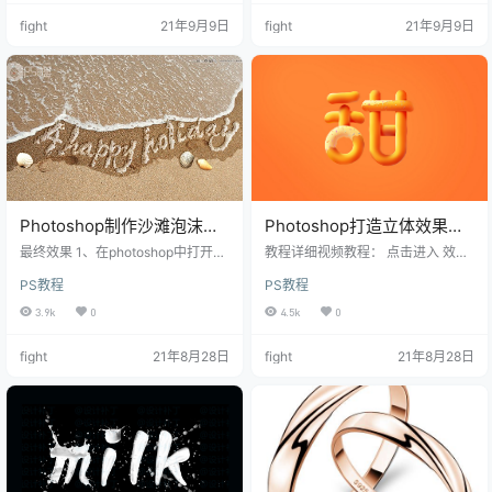
3、新建三个500*500的正方
fight
21年9月9日
fight
21年9月9日
Photoshop制作沙滩泡沫艺
Photoshop打造立体效果的
术字
甜甜圈艺术字
最终效果 1、在photoshop中打开沙
教程详细视频教程： 点击进入 效果
滩图片，选钢笔工具(P)在沙滩上画
图 效果解析 关键步骤提示 详细操作
PS教程
PS教程
一个路径，效果如下。 2、选文字工
请看文章开头的视频教程演示。 Ste
具(T),在路径上点击输入你需要制作
p 01 绘制字形 这一步在AI或者PS中
3.9k
0
4.5k
0
的文字。 3、打开素材泡沫图片，右
都可以绘制，只需要用形状工具搭
键点击图层再
配布尔运算
fight
21年8月28日
fight
21年8月28日