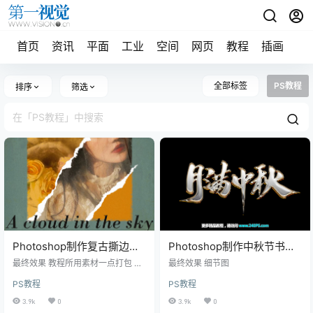
首页
资讯
平面
工业
空间
网页
教程
插画
摄
全部标签
PS教程
排序
筛选
Photoshop制作复古撕边人
Photoshop制作中秋节书法
像海报
金属字效果
最终效果 教程所用素材一点打包 点
最终效果 细节图
这里下载 1、打开Adobe Photosho
PS教程
PS教程
p，点击文件-新建（快捷键Ctrl+
N），创建一个新文件，参数设置如
3.9k
0
3.9k
0
下。 2、填充背景颜色为#74918d。