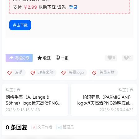
支付
￥
2.99
以后下载
请先
登录
点击下载
0
0
海报分享
收藏
举报
浪潮
理查米尔
矢量logo
矢量素材
珠宝手表
珠宝手表
朗格手表（A. Lange &
帕玛强尼（PARMIGIANI）
Söhne）logo标志高清PNG透
logo标志高清PNG透明底ai矢
明底ai矢量素材
量素材
2026-5-18 16:31:13
2026-5-25 0:44:22
0 条回复
文章作者
管理员
A
M