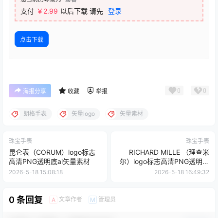
支付
￥
2.99
以后下载
请先
登录
点击下载
0
0
海报分享
收藏
举报
朗格手表
矢量logo
矢量素材
珠宝手表
珠宝手表
昆仑表（CORUM）logo标志
RICHARD MILLE （理查米
高清PNG透明底ai矢量素材
尔）logo标志高清PNG透明底
ai矢量素材
2026-5-18 15:08:18
2026-5-18 16:49:32
0 条回复
文章作者
管理员
A
M