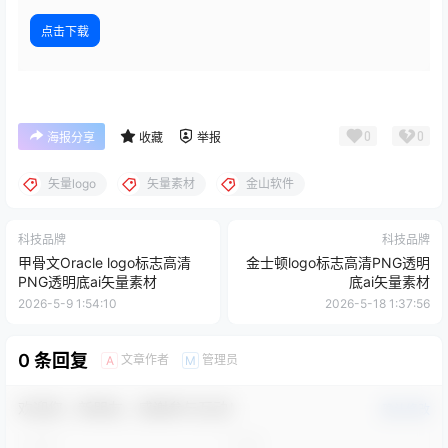
点击下载
0
0
海报分享
收藏
举报
矢量logo
矢量素材
金山软件
科技品牌
科技品牌
甲骨文Oracle logo标志高清
金士顿logo标志高清PNG透明
PNG透明底ai矢量素材
底ai矢量素材
2026-5-9 1:54:10
2026-5-18 1:37:56
0 条回复
文章作者
管理员
A
M
欢迎您，新朋友，感谢参与互动！
确认修改