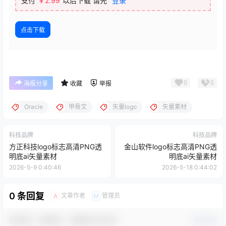
支付
￥
2.99
以后下载
请先
登录
点击下载
0
0
海报分享
收藏
举报
Oracle
甲骨文
矢量logo
矢量素材
科技品牌
科技品牌
方正科技logo标志高清PNG透
金山软件logo标志高清PNG透
明底ai矢量素材
明底ai矢量素材
2026-5-9 0:40:46
2026-5-18 0:44:02
0 条回复
文章作者
管理员
A
M
欢迎您，新朋友，感谢参与互动！
确认修改