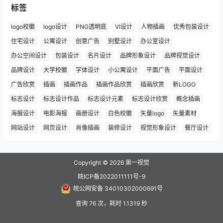
标签
logo校徽
logo设计
PNG透明底
VI设计
人物插画
优秀包装设计
住宅设计
公寓设计
创意广告
别墅设计
办公室设计
办公空间设计
包装设计
名片设计
品牌形象设计
品牌视觉设计
品牌设计
大学校徽
字体设计
小公寓设计
平面广告
平面设计
广告欣赏
插画
插画作品
插画作品欣赏
插画欣赏
新LOGO
标志设计
标志设计作品
标志设计元素
标志设计欣赏
概念插画
海报设计
电影海报
画册设计
白色校徽
矢量logo
矢量素材
网站设计
网页设计
肖像插画
装修设计
视觉形象设计
餐厅设计
Copyright © 2026
第一视觉
皖ICP备2022011111号-9
皖公网安备 34010302000691号
查询 76 次，耗时 1.1319 秒