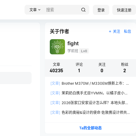
文章
登录
快速注册
关于作者
关注
私信
fight
学前班
Lv0
文章
评论
关注
粉丝
40235
1
0
2
[文章]
Brother M370M / M330EM焕新上市：软
硬件全面焕新，让创作更从容
[文章]
茉莉奶白携手尤目YVMIN，以橘子皮小熊
诠释秋日闪亮美学
[文章]
2026张家口安家设计怎么样？本地头部全
案设计机构实力全方位拆解
[文章]
色彩的奥秘&设计的使命 佐敦携设计师共探
2026流行色“SOULFUL SPACES”栖迟
Ta的全部动态