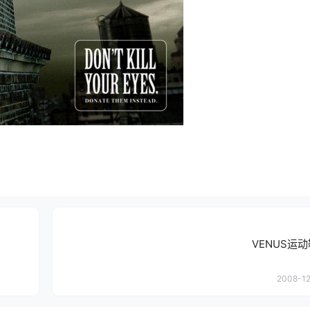
VENUS运
2008-12