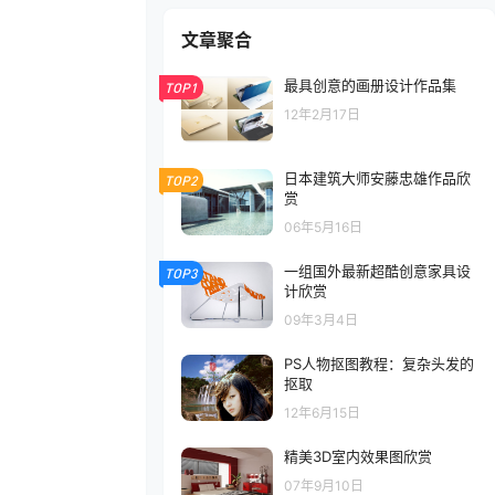
文章聚合
最具创意的画册设计作品集
TOP1
12年2月17日
日本建筑大师安藤忠雄作品欣
TOP2
赏
06年5月16日
一组国外最新超酷创意家具设
TOP3
计欣赏
09年3月4日
PS人物抠图教程：复杂头发的
抠取
12年6月15日
精美3D室内效果图欣赏
07年9月10日