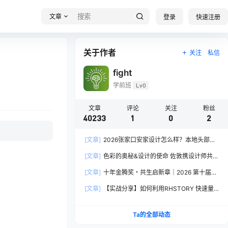
文章
登录
快速注册
关于作者
关注
私信
fight
学前班
Lv0
文章
评论
关注
粉丝
40233
1
0
2
[文章]
2026张家口安家设计怎么样？本地头部全
案设计机构实力全方位拆解
[文章]
色彩的奥秘&设计的使命 佐敦携设计师共探
2026流行色“SOULFUL SPACES”栖迟
[文章]
十年金腾奖・共生启新章｜2026 第十届金
腾奖长春分赛区启动礼圆满落幕
[文章]
【实战分享】如何利用RHSTORY 快速量
产精品AI短剧，2.9折用seedance2.5？
Ta的全部动态