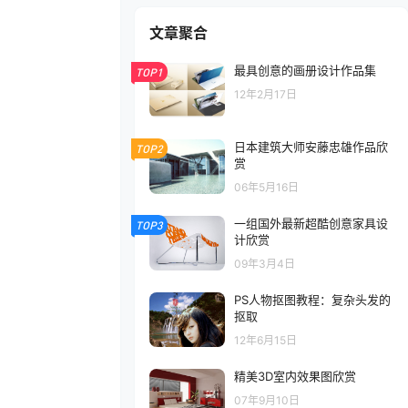
文章聚合
最具创意的画册设计作品集
TOP1
12年2月17日
日本建筑大师安藤忠雄作品欣
TOP2
赏
06年5月16日
一组国外最新超酷创意家具设
TOP3
计欣赏
09年3月4日
PS人物抠图教程：复杂头发的
抠取
12年6月15日
精美3D室内效果图欣赏
07年9月10日