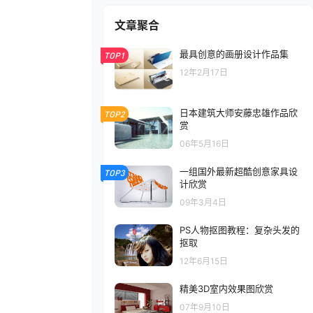
文章聚合
最具创意的画册设计作品集
TOP1
12年2月17日
日本建筑大师安藤忠雄作品欣
TOP2
赏
06年5月16日
一组国外最新超酷创意家具设
TOP3
计欣赏
09年3月4日
PS人物抠图教程：复杂头发的
抠取
12年6月15日
精美3D室内效果图欣赏
07年9月10日