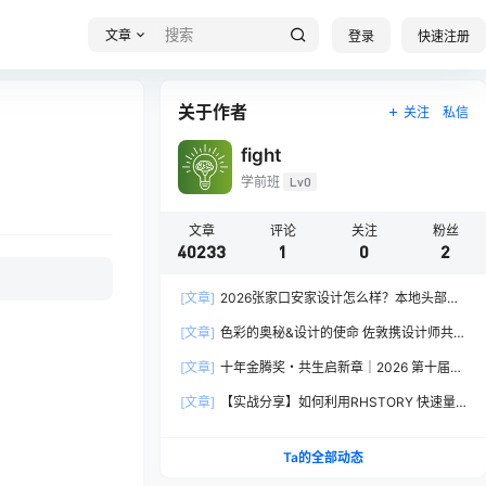
文章
登录
快速注册
关于作者
关注
私信
fight
学前班
Lv0
文章
评论
关注
粉丝
40233
1
0
2
[文章]
2026张家口安家设计怎么样？本地头部全
案设计机构实力全方位拆解
[文章]
色彩的奥秘&设计的使命 佐敦携设计师共探
2026流行色“SOULFUL SPACES”栖迟
[文章]
十年金腾奖・共生启新章｜2026 第十届金
腾奖长春分赛区启动礼圆满落幕
[文章]
【实战分享】如何利用RHSTORY 快速量
产精品AI短剧，2.9折用seedance2.5？
Ta的全部动态