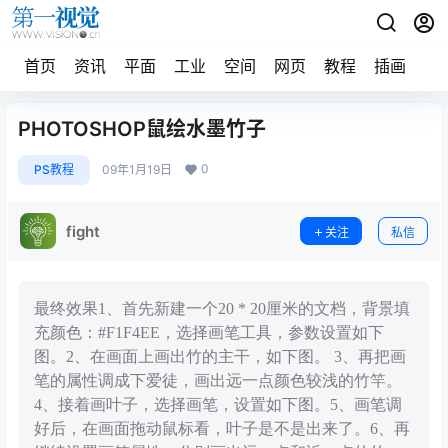
首页
资讯
平面
工业
空间
网页
教程
插画
摄
PHOTOSHOP鼠绘水墨竹子
0
PS教程
09年1月19日
fight
关注
私信
最终效果1、首先新建一个20 * 20厘米的文档，背景填
充颜色：#F1F4EE，选择画笔工具，参数设置如下
图。2、在画面上画出竹的主干，如下图。 3、再把画
笔的属性调成下爱徒，画出远一点颜色较浅的竹竿。
4、接着画叶子，选择画笔，设置如下图。5、画笔调
好后，在画面拖动鼠标看，叶子是不是出来了。6、再