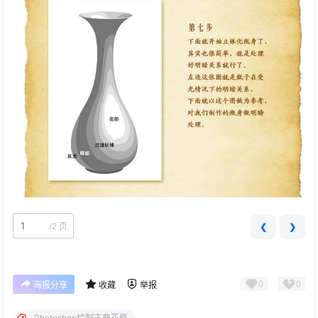
/
2 页
❮
❯
0
0
海报分享
收藏
举报
Photoshop绘制古典花瓶