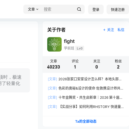
文章
登录
快速注册
关于作者
关注
私信
fight
学前班
Lv0
文章
评论
关注
粉丝
40233
1
0
2
闭车顶时，极速
[文章]
2026张家口安家设计怎么样？本地头部全
采用了轻量化
案设计机构实力全方位拆解
[文章]
色彩的奥秘&设计的使命 佐敦携设计师共探
2026流行色“SOULFUL SPACES”栖迟
[文章]
十年金腾奖・共生启新章｜2026 第十届金
腾奖长春分赛区启动礼圆满落幕
[文章]
【实战分享】如何利用RHSTORY 快速量
产精品AI短剧，2.9折用seedance2.5？
Ta的全部动态