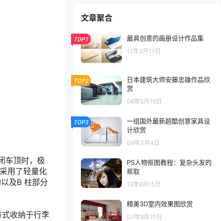
文章聚合
最具创意的画册设计作品集
TOP1
12年2月17日
日本建筑大师安藤忠雄作品欣
TOP2
赏
06年5月16日
一组国外最新超酷创意家具设
TOP3
计欣赏
09年3月4日
在关闭车顶时，极
PS人物抠图教程：复杂头发的
顶，采用了轻量化
抠取
以及B 柱部分
12年6月15日
精美3D室内效果图欣赏
伞方式收纳于行李
07年9月10日