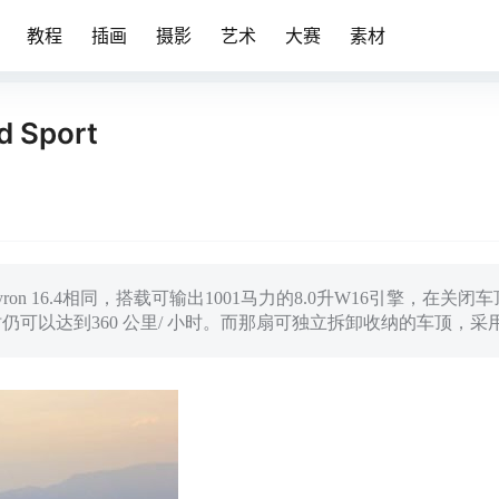
教程
插画
摄影
艺术
大赛
素材
d Sport
版本的Veyron 16.4相同，搭载可输出1001马力的8.0升W16引擎，在关
车顶开启时仍可以达到360 公里/ 小时。而那扇可独立拆卸收纳的车顶，