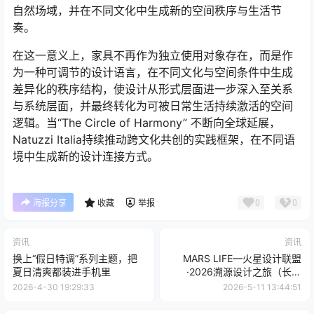
自然场域，并在不同文化中生成新的空间秩序与生活节
奏。
在这一意义上，家具不再作为独立使用对象存在，而是作
为一种可调节的设计语言，在不同文化与空间条件中生成
差异化的秩序结构，使设计从形式层面进一步深入至关系
与系统层面，并最终转化为可被日常生活持续激活的空间
逻辑。当“The Circle of Harmony” 不断向全球延展，
Natuzzi Italia持续推动跨文化共创的实践框架，在不同语
境中生成新的设计连接方式。
0
0
海报分享
收藏
举报
资讯
资讯
换上“假日特调”系列主题，把
MARS LIFE—火星设计联盟
夏日清爽都装进手机里
·2026溯源设计之旅（长沙
站），圆满落幕！
2026-4-30 19:29:33
2026-5-11 13:44:51