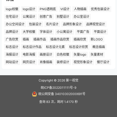
logo校徽
logo设计
PNG透明底
VI设计
人物插画
优秀包装设计
住宅设计
公寓设计
创意广告
别墅设计
办公室设计
办公空间设计
包装设计
名片设计
品牌形象设计
品牌视觉设计
品牌设计
大学校徽
字体设计
小公寓设计
平面广告
平面设计
广告欣赏
插画
插画作品
插画作品欣赏
插画欣赏
新LOGO
标志设计
标志设计作品
标志设计元素
标志设计欣赏
概念插画
海报设计
电影海报
画册设计
白色校徽
矢量logo
矢量素材
网站设计
网页设计
肖像插画
装修设计
视觉形象设计
餐厅设计
Copyright © 2026
第一视觉
皖ICP备2022011111号-9
皖公网安备 34010302000691号
查询 83 次，耗时 1.4170 秒