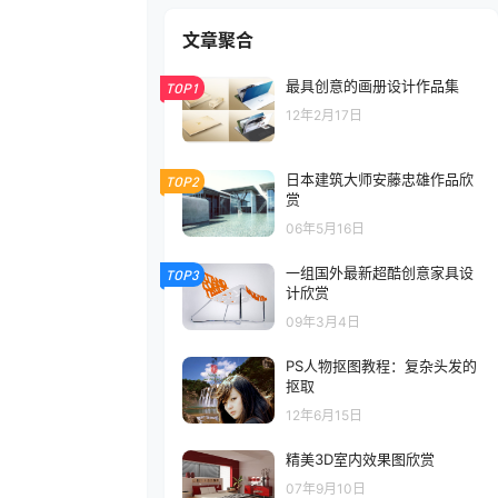
文章聚合
最具创意的画册设计作品集
TOP1
12年2月17日
日本建筑大师安藤忠雄作品欣
TOP2
赏
06年5月16日
一组国外最新超酷创意家具设
TOP3
计欣赏
09年3月4日
PS人物抠图教程：复杂头发的
抠取
12年6月15日
精美3D室内效果图欣赏
07年9月10日