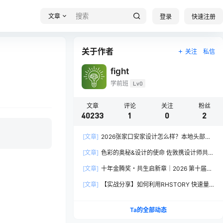
文章
登录
快速注册
关于作者
关注
私信
fight
学前班
Lv0
文章
评论
关注
粉丝
40233
1
0
2
柔软。
[文章]
2026张家口安家设计怎么样？本地头部全
案设计机构实力全方位拆解
[文章]
色彩的奥秘&设计的使命 佐敦携设计师共探
2026流行色“SOULFUL SPACES”栖迟
[文章]
十年金腾奖・共生启新章｜2026 第十届金
腾奖长春分赛区启动礼圆满落幕
[文章]
【实战分享】如何利用RHSTORY 快速量
产精品AI短剧，2.9折用seedance2.5？
Ta的全部动态