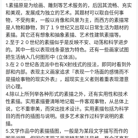
1.素描原是为绘画、雕刻等艺术服务的，后因其流畅、充实
和美观，发展成为独立的艺术。其题材可以取自任何事
物，不受拘束，一般以肖像和风景为主，而西方的素描常
是人物和静物，到了１９世纪又出现以日常生活为题材的
素描。其它还有想象和抽象素描、艺术性建筑素描等。
2.至于２０世纪的素描似乎是反映不安、动荡和科学进步
的。其中一些以表现线条豪放为特色。还有一些画家试图
把生活纳入几何图形中 (立体派)。
3.在２０世纪各流派中也有X射线式的技法，即同时看到外
部和内部。表现主义画家追求『表现一个场面的感情而不
是描绘事物的现实外表』，超现实主义者则着重表现潜意
识心理。
4.除以上所列举各种形式的素描之外，还有实用性和技术
性素描。实用素描要清晰地记载一件客观事物，从总体上
说，它不重审美，而突出技术设计。实用素描包括为科学
目的而作的插图与说明。很多艺术家作过科学说明的素
描。
5.文学作品中的素描插图，一般是为某段文字描写而作的