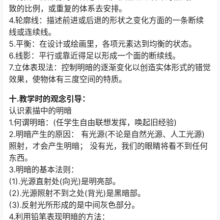
致的比例，或重复的体系去安排。
4.轮廓线：描述前进或后退的形状之变化方面的一条断续
线或连续线。
5.平衡：在设计或绘画里，各项元素达到均衡的状态。
6.线影：平行或靠近得足以形成一个面的断续线。
7.立体表现法：控制明暗的逐渐变化以创造实体形式的错觉
效果，使物体有三度空间的特质。
十.教学时的观念引导：
认识素描中的明暗
1.何谓明暗：(任学生自由联想发挥，唤起旧经验)
2.明暗产生的原因： 有光源(不论是自然光源、人工光源)
照射，才会产生明暗； 没有光，我们的眼睛将看不到任何
东西。
3.明暗的基本法则：
(1).光源直射处(向光)是明亮部。
(2).光源照射不到之处(背光)是黑暗部。
(3).反射光所形成的是中间灰色部分。
4.利用铅笔表现明暗的方法：