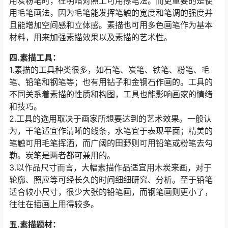
用炭粉笔时，在明暗对照上可用擦笔法。而更重要的是使
用毛笔画法，因为毛笔能发挥笔触的宽度和笔调的强度并
且能增加空间感和立体感。素描也可用多色画笔作为基本
材料，用来加强素描效果以及素描的艺术性。
四.素描工具：
1.素描的工具种类很多，如石笔、炭笔、铁笔、粉笔、毛
笔、铅笔和钢笔等；也有用钻子和金钢石作画的。工具的
不同关系着素描的性质和构图，工具也能影响画家的情绪
和技巧。
2.工具的选用取决于画家所想要达到的艺术效果。一般认
为，干笔适宜作清晰的线条，水笔宜于表现平面；精美的
笔触可用毛笔挥洒，而广阔的田野则可用铅笔或粉笔去勾
勒。炭笔是两者都可兼用的。
3.以作品尺寸而言，大幅素描作品适宜用木炭来画，对于
轮廓、照应等可经长久的时间细细研究、分析。至于铅笔
适合较小尺寸，很少大张的铅笔画，而钢笔画则更小了，
往往在插画上用得较多。
五.素描题材：