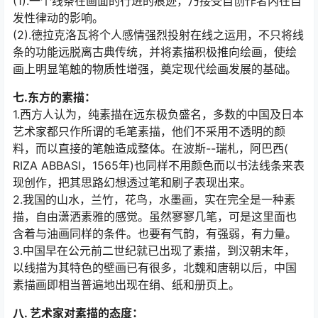
(1).一个线条在画面的行进的痕迹，乃接受自创作者内在自
发性律动的影响。
(2).德拉克洛瓦将个人感情强烈投射在线之运用，不只将线
条的功能远脱离古典传统，并将素描积极推向绘画，使绘
画上明显笔触的物质性增强，奠定现代绘画发展的基础。
七.东方的素描：
1.西方人认为，纯素描在远东极负盛名，多数的中国及日本
艺术家都只作所谓的毛笔素描，他们不采用不透明的颜
料，而以直接的笔触造成整体。在波斯--瑞札，阿巴西(
RIZA ABBASI，1565年)也同样不用颜色而以书法线条来表
现创作，把其思路幻想透过笔和刷子表现出来。
2.我国的山水，兰竹，花鸟，水墨画，实在完全是一种素
描，自由潇洒素雅的感觉。虽然寥寥几笔，可是这里面也
含着与油画同样的条件。也要有气韵，有强弱，有力量。
3.中国早在公元前二世纪就已出现了素描，到汉朝末年，
以线描为其特色的壁画已有很多，北魏和唐朝以后，中国
素描画即相当普遍地出现在绢、纸和册页上。
八. 艺术家对素描的态度：