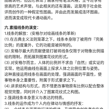
图画说明，但因它表现了画家特有笔法风格，至今还享有
崇高的艺术声誉。与此相关的还有漫画，这是用于社会批
评而创作的一种假定性图画。并由此而发展成连环图画，
进而演变成现代卡通动画片。
六.素描线条的演变：
1.线条的解放：(安格尔对绘画线条的革新)
(1).在古典主义法则笼罩之下，线条本身除了被用作『完美
比例』的度量外，它的功能是被抑制的。
(2).安格尔最大的贡献便是打破将线条仅限于对物象比例描
绘的限制，而拓展到图案花纹的形式。
(3).对安格尔而言，人体的比例并不求自『自然』或实证的
实现，他运用曲线在画面上探求人体之比例位置与姿势。
这种直接运用线条在画面的处理，强调画面的平面性，使
事物本身之重要性，附属于形式要求之下。
(4).讲求结构与形式，而不惜更改事物原有比例以配合整体
视觉完整，同时并介入了图案花纹式之构图。
2.强调线条本身意义与表达的特质。
3.线条的运作成为个人内在律动与情感的抒发：