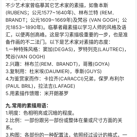
不少艺术家曾临摹其它艺术家的素描，如鲁本斯
(RUBENS；公元1577~1640年)、林布兰特 (REM．
BRANDT；公元1609~1669年)及梵谷 (VAN GOGH；公
元1853~1890年)。临摹者藉素描以学习人师的风格及语
汇，以便再创高峰。这是学习素描极重要的一步，也是准
备作画的不二法门。以下是艺术家对素描的态度：
1.一种特殊风格：窦加(DEGAS)，罗特列克(LAUTREC)，
梵谷(VAN GOGH)
2.兴趣：林布兰(REM．BRANDT)，哥雅(GOYA)
3.复制用：杜米埃(DAUMIER)，季斯(GUYS)
4.为鉴赏家而作：卡拉齐(CARACCI)兄弟，保罗.布利尔
(PAUL BRIL)，拉法吉(LAFAGE)
5.用素描作馈赠：米开朗基罗
九.常用的素描用语：
1.明度：色相明亮或沉暗的程度。
2.比例：一部份跟另一部份或整体在量或尺寸方面的关
系。
3.构图：各部份的一种配置法，依照经过设计的格式，一