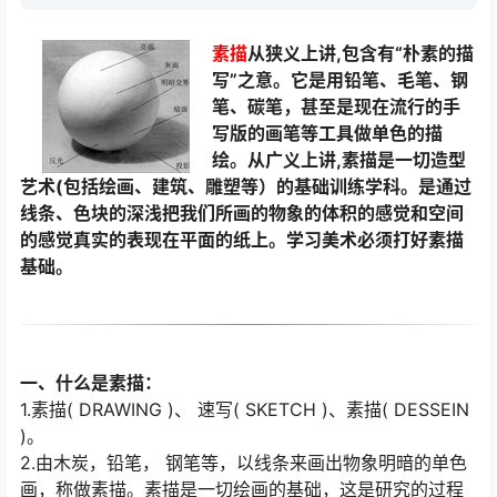
素描
从
狭义
上讲,包含有“朴素的描
写”之意。它是用铅笔、毛笔、钢
笔、碳笔，甚至是现在流行的手
写版的画笔等工具做单色的描
绘。从
广义
上讲,素描是一切造型
艺术(包括绘画、建筑、雕塑等）的基础训练学科。是通过
线条、色块的深浅把我们所画的物象的体积的感觉和空间
的感觉真实的表现在平面的纸上。学习美术必须打好素描
基础。
一、什么是素描：
1.素描( DRAWING )、 速写( SKETCH )、素描( DESSEIN
)。
2.由木炭，铅笔， 钢笔等，以线条来画出物象明暗的单色
画，称做素描。素描是一切绘画的基础，这是研究的过程