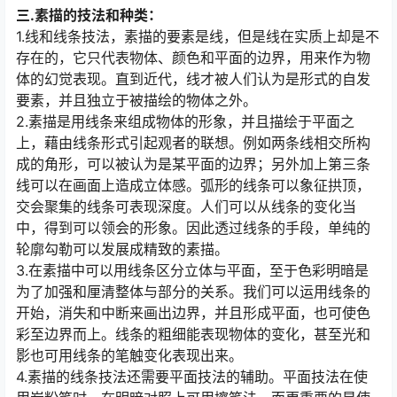
三.素描的技法和种类：
1.线和线条技法，素描的要素是线，但是线在实质上却是不
存在的，它只代表物体、颜色和平面的边界，用来作为物
体的幻觉表现。直到近代，线才被人们认为是形式的自发
要素，并且独立于被描绘的物体之外。
2.素描是用线条来组成物体的形象，并且描绘于平面之
上，藉由线条形式引起观者的联想。例如两条线相交所构
成的角形，可以被认为是某平面的边界；另外加上第三条
线可以在画面上造成立体感。弧形的线条可以象征拱顶，
交会聚集的线条可表现深度。人们可以从线条的变化当
中，得到可以领会的形象。因此透过线条的手段，单纯的
轮廓勾勒可以发展成精致的素描。
3.在素描中可以用线条区分立体与平面，至于色彩明暗是
为了加强和厘清整体与部分的关系。我们可以运用线条的
开始，消失和中断来画出边界，并且形成平面，也可使色
彩至边界而上。线条的粗细能表现物体的变化，甚至光和
影也可用线条的笔触变化表现出来。
4.素描的线条技法还需要平面技法的辅助。平面技法在使