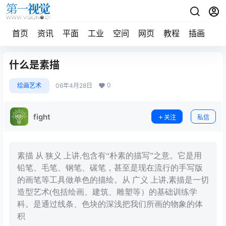
首页
资讯
平面
工业
空间
网页
教程
插画
摄
什么是素描
0
绘画艺术
06年4月28日
fight
关注
私信
素描 从 狭义 上讲,包含有“朴素的描写”之意。它是用
铅笔、毛笔、钢笔、碳笔，甚至是现在流行的手写版
的画笔等工具做单色的描绘。从 广义 上讲,素描是一切
造型艺术(包括绘画、建筑、雕塑等）的基础训练学
科。是通过线条、色块的深浅把我们所画的物象的体
积