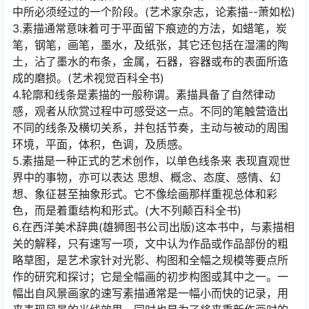
中所必须经过的一个阶段。(艺术家杂志，论素描--萧如松)
3.素描通常意味着可于平面留下痕迹的方法，如蜡笔，炭
笔，钢笔，画笔，墨水，及纸张，其它还包括在湿濡的陶
土，沾了墨水的布条，金属，石器，容器或布的表面所造
成的磨损。(艺术视觉百科全书)
4.轮廓和线条是素描的一般称谓。素描具备了自然律动
感，观者从欣赏过程中可感受这一点。不同的笔触营造出
不同的线条及横切关系，并包括节奏，主动与被动的周围
环境，平面，体积，色调，及质感。
5.素描是一种正式的艺术创作，以单色线条来 表现直观世
界中的事物，亦可以表达 思想、概念、态度、感情、幻
想、象征甚至抽象形式。它不像绘画那样重视总体和彩
色，而是着重结构和形式。(大不列颠百科全书)
6.在西洋美术辞典(雄狮图书公司出版)这本书中，与素描相
关的解释，只有速写一项，文中认为作品或作品部份的粗
略草图，是艺术家针对光影、构图和全幅之规模等要点所
作的研究和探讨；它是全幅画的初步构图或其中之一。一
幅出自风景画家的速写素描通常是一幅小而快的记录，用