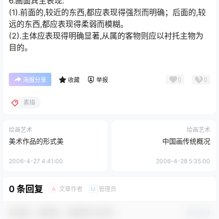
6.画面宾主表现:
(1).前面的,较近的东西,都应表现得强烈而明确；后面的,较
远的东西,都应表现得柔弱而模糊。
(2).主体应表现得明确显著,从属的客物则应以衬托主物为
目的。
0
0
海报分享
收藏
举报
素描
绘画艺术
绘画艺术
美术作品的形式美
中国画传统概况
2006-4-27 4:41:00
2006-4-28 5:35:00
0 条回复
文章作者
管理员
A
M
欢迎您，新朋友，感谢参与互动！
确认修改