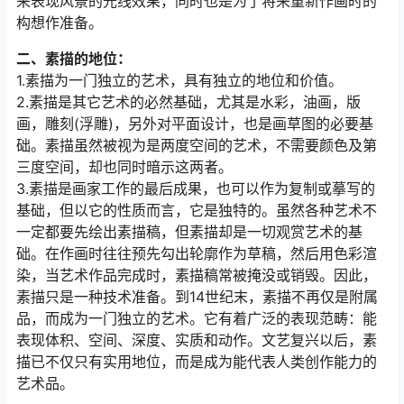
来表现风景的光线效果，同时也是为了将来重新作画时的
构想作准备。
二、素描的地位：
1.素描为一门独立的艺术，具有独立的地位和价值。
2.素描是其它艺术的必然基础，尤其是水彩，油画，版
画，雕刻(浮雕)，另外对平面设计，也是画草图的必要基
础。素描虽然被视为是两度空间的艺术，不需要颜色及第
三度空间，却也同时暗示这两者。
3.素描是画家工作的最后成果，也可以作为复制或摹写的
基础，但以它的性质而言，它是独特的。虽然各种艺术不
一定都要先绘出素描稿，但素描却是一切观赏艺术的基
础。在作画时往往预先勾出轮廓作为草稿，然后用色彩渲
染，当艺术作品完成时，素描稿常被掩没或销毁。因此，
素描只是一种技术准备。到14世纪末，素描不再仅是附属
品，而成为一门独立的艺术。它有着广泛的表现范畴：能
表现体积、空间、深度、实质和动作。文艺复兴以后，素
描已不仅只有实用地位，而是成为能代表人类创作能力的
艺术品。