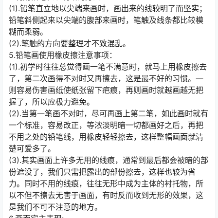
(1).铅笔直立地以尖端来画时，画出来的线较明了而坚实；
铅笔斜侧起来以尖端的腹部来画时，笔触及线条都比较模
糊而柔弱。
(2).笔触的方向要整理才不致混乱。
5.铅笔画使用橡皮擦注意事项：
(1).初学时往往总觉得画一笔不满意时，就马上用橡皮擦去
了，第二次画得不对时又再擦去，这是最不好的习惯。一
则容易伤害画纸使纸张留下疤痕，再则画时就越画越无把
握了，所以应极力避免。
(2).当第一笔画不对时，尽可再画上第二笔，如此画时就有
一个标准，容易改正，等浓淡明暗一切都画好之后，再把
不用之处的铅笔线，用橡皮轻轻擦去，这样整幅画面就清
楚可爱多了。
(3).其实画面上许多无用的线痕，通常到最后都会被暗的部
份遮没了，我们只需把露出的部份擦去，这样也较为省
力。同时不用的线痕，往往无形中成为主体的衬托物，所
以不但不擦去无害于画面，有时反而收到无形的效果，这
是我们不可不注意的地方。