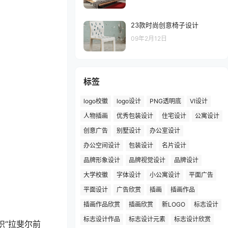
23款时尚创意椅子设计
09年2月12日
标签
logo校徽
logo设计
PNG透明底
VI设计
人物插画
优秀包装设计
住宅设计
公寓设计
创意广告
别墅设计
办公室设计
办公空间设计
包装设计
名片设计
品牌形象设计
品牌视觉设计
品牌设计
大学校徽
字体设计
小公寓设计
平面广告
平面设计
广告欣赏
插画
插画作品
插画作品欣赏
插画欣赏
新LOGO
标志设计
标志设计作品
标志设计元素
标志设计欣赏
织“拉斐尔前