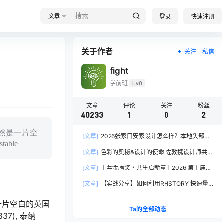
文章
登录
快速注册
关于作者
关注
私信
fight
学前班
Lv0
文章
评论
关注
粉丝
40233
1
0
2
依然是一片空
[文章]
2026张家口安家设计怎么样？本地头部全
able
案设计机构实力全方位拆解
[文章]
色彩的奥秘&设计的使命 佐敦携设计师共探
2026流行色“SOULFUL SPACES”栖迟
[文章]
十年金腾奖・共生启新章｜2026 第十届金
腾奖长春分赛区启动礼圆满落幕
[文章]
【实战分享】如何利用RHSTORY 快速量
产精品AI短剧，2.9折用seedance2.5？
一片空白的英国
Ta的全部动态
37), 泰纳