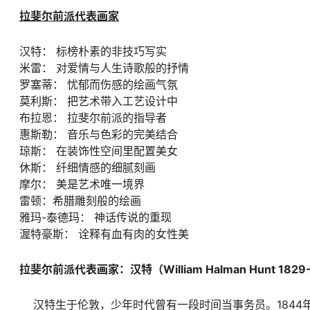
拉斐尔前派代表画家
汉特： 标榜朴素的非技巧写实
米雷： 对爱情与人生诗歌般的抒情
罗塞蒂： 忧郁而伤感的绘画气氛
莫利斯： 把艺术带入工艺设计中
布拉恩： 拉斐尔前派的指导者
惠斯勒： 音乐与色彩的完美结合
琼斯： 在装饰性空间里配置美女
休斯： 纤细情感的细腻刻画
摩尔： 美是艺术唯一境界
雷顿：希腊雕刻般的绘画
雅玛-泰德玛： 神话传说的重现
渥特豪斯： 诠释有血有肉的女性美
拉斐尔前派代表画家：汉特（William Halman Hunt 1829-
汉特生于伦敦，少年时代曾有一段时间当事务员。1844年