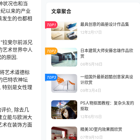
的这种状况也和当
世纪以来的产业
文章聚合
切该发生的也都相
最具创意的画册设计作品集
TOP1
12年2月17日
了"拉斐尔前派兄
他的艺术世界中人
日本建筑大师安藤忠雄作品欣
TOP2
赏
的原因.
06年5月16日
 将艺术道德标
一组国外最新超酷创意家具设
TOP3
来的巴特农神坛
计欣赏
 特别是女性理
09年3月4日
PS人物抠图教程：复杂头发的
抠取
评价, 除去几
建立能与欧洲大
12年6月15日
艺术在装饰方面
精美3D室内效果图欣赏
07年9月10日