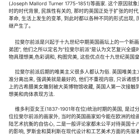
(Joseph Mallord Turner 1775-1851)等画
时的时代背景, 民族性有关的, 那时的英国正处于扩张的时代,
革命, 生活上发生的变革, 到此时都以各种不同的形式出现,
继产生了。
拉斐尔前派是兴起于十九世纪中期英国画坛上的一个新画派, 1
弟团", 他们之所以定名为"拉斐尔前派"是认为文艺复兴全
物具理想美,色彩调和, 构图完美, 这些优点在十九世纪英国
拉斐尔前派后期的唯美主义很多人都认为俗. 英国唯美主义
准分离出来, 强调美就是最好的, 他们不重视内容, 只诉诸
上的古希腊美女雕刻被大英博物馆收藏, 英国人第一次接触到
想美和肉体表现方法.
维多利亚女王(1837-1901年在位)统治时期的英国, 是
位拉斐尔前派的画家外, 当时的英国画家如今能在欧洲的绘画
陆艺术抗衡的自信心, 二是一般评论家都未公平对待英国十八
的影响, 罗斯金和莫利斯在现代设计和工艺美术方面的先驱者