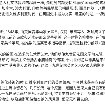
家. 这个原因就象意大利文艺复兴的起源一样, 是时势的趋势使然.而英国画坛
 加拿大, 澳大利亚, 印度等殖民地都已相继形成, 而且伴随十八
 历史进入维多利亚时代--在英国史中最为充实, 隆盛的时期, 一
848年, 由英国青年画家罗塞蒂, 汉特, 米雷等人, 发起成立
盛时期以前的诗歌和艺术是那么尽善尽美, 这一时期的拉斐尔, 在
皇家美术学院, 被推崇为最高艺术指导指标, 这就是拉斐尔前派兴起
的绘画,在追求为艺术而艺术, 他们以使九世纪法国文学为先驱,
感觉形式. 唯美主义包括古希腊雕刻的情趣, 十九世纪初从雅典运
古希腊古典大师的作品, 这给十九世纪末英国艺术家很大的影响,
过分美化装饰的时代. 维多利亚时代的英国绘画, 至今并未获得应有的
史主流中留名的, 几乎没有. 这个原因一是因为因果人自己没有
十九世纪绘画的关系. 无论如何, 拉斐尔前派给十九世纪末欧洲
地位, 以及康斯坦伯和泰纳的风景画, 都是无可否认的.