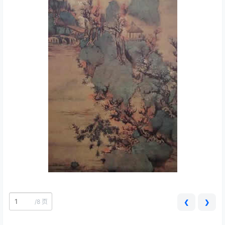
/
8 页
❮
❯