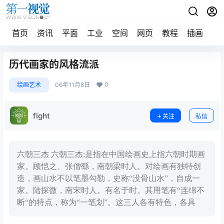
首页
资讯
平面
工业
空间
网页
教程
插画
摄
历代画家的风格流派
0
绘画艺术
06年11月6日
fight
关注
私信
六朝三杰 六朝三杰:是指在中国绘画史上指六朝时期画
家。顾恺之、张僧繇，南朝梁时人。对绘画有独特创
造，画山水不以笔墨勾勒，史称“没骨山水”，自成一
家。陆探微，南宋时人。有名于时。其用笔有“连绵不
断“的特点，称为“一笔划”。这三人各有特色，各具