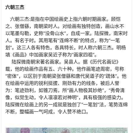
六朝三杰
六朝三杰:是指在中国绘画史上指六朝时期画家。顾恺
之、张僧繇，南朝梁时人。对绘画有独特创造，画山水不
以笔墨勾勒，史称“没骨山水”，自成一家。陆探微，南宋时
人。有名于时。其用笔有“连绵不断“的特点，称为“一笔
划”。这三人各有特色，各具特长，时人称六朝三杰。明杨
填《画品》中加画家吴近子称为“画家四祖”。
陆探微南朝宋著名画家。吴县人。据《历代名画记》
载，他的绘画作品有五、六十种。他作画笔迹周密，号称
“密体”，以区别于南朝梁张僧繇和唐代吴道子的“疏体”。他
在绘画中运用的锐利挺拔、刚劲有力的线条，被后人誉
为：笔迹劲利，如锥刀焉，所“画人物极其妙绝”，“秀骨清
像，似觉生动，令人凛凛若对神明”，具有极强的感染力。
陆探微在绘画上的另一成就是独创了“一笔划”法，笔势连绵
不断，整幅画一气呵成，令人赞不绝口。