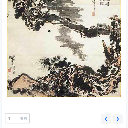
/
6 页
❮
❯