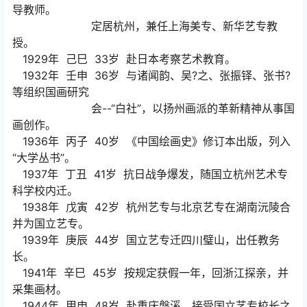
导教师。
定居杭州，兼任上海美专、新华艺专教
授。
1929年 己巳 33岁 赴日本考察艺术教育。
1932年 壬申 36岁 与诸闻韵、吴?之、张振铎、张书?
等组织国画研究
会--“白社”，以扬州画派的革新精神从事国
画创作。
1936年 丙子 40岁 《中国绘画史》修订本出版，列入
“大学丛书”。
1937年 丁丑 41岁 抗日战争爆发，随国立杭州艺术专
科学校内迁。
1938年 戊寅 42岁 杭州艺专与北京艺专在湖南沅陵合
并为国立艺专。
1939年 庚辰 44岁 国立艺专迁四川璧山，出任教务
长。
1941年 辛巳 45岁 按规定获假一年，回浙江探亲，并
采集画材。
1944年 甲申 48岁 赴重庆磐溪，接受国立艺专校长之