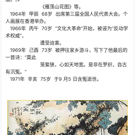
《雁荡山花图》等。
1964年 甲辰 68岁 出席第三届全国人民代表大会。个
人画展在香港举办。
1966年 丙午 70岁 “文化大革命”开始，被诬为“反动学
术权威”，
遭受迫害。
1969年 己酉 73岁 被押往家乡游斗，写下了他最后的
一首诗：“莫此
笼絷狭，心如天地宽。是非在罗织，自古
有沉冤。”
1971年 辛亥 75岁 于9 月5 日含冤逝世。