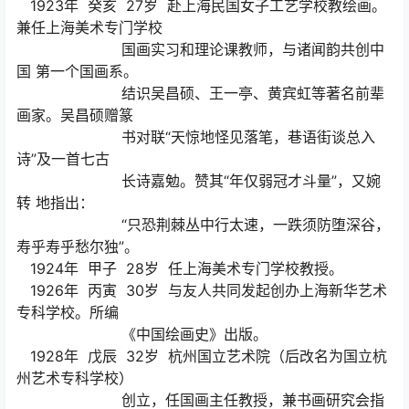
1923年 癸亥 27岁 赴上海民国女子工艺学校教绘画。
兼任上海美术专门学校
国画实习和理论课教师，与诸闻韵共创中
国 第一个国画系。
结识吴昌硕、王一亭、黄宾虹等著名前辈
画家。吴昌硕赠篆
书对联“天惊地怪见落笔，巷语街谈总入
诗”及一首七古
长诗嘉勉。赞其“年仅弱冠才斗量”，又婉
转 地指出：
“只恐荆棘丛中行太速，一跌须防堕深谷，
寿乎寿乎愁尔独”。
1924年 甲子 28岁 任上海美术专门学校教授。
1926年 丙寅 30岁 与友人共同发起创办上海新华艺术
专科学校。所编
《中国绘画史》出版。
1928年 戊辰 32岁 杭州国立艺术院（后改名为国立杭
州艺术专科学校）
创立，任国画主任教授，兼书画研究会指