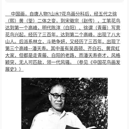
中国画，自唐人物?山水?花鸟画分科后，经五代之徐
（熙）黄（筌）二体之变，到宋徽宗（赵传），工笔花鸟
达到第一个高峰，明代陈淳（白阳）、徐谓（青藤）写意
花鸟兴起，经历了三百年，达到第二个高峰，出现了八大
山人。后派系林立，斗艳争妍，又经历了三百年，出现了
第三个高峰--潘天寿。其中虽有吴昌硕、齐白石、黄宾虹
大家，但都是走青藤、白阳的老路，而潘天寿奇才，风格
颖突，无人可匹敌，领一代风骚。（参见《中国花鸟画发
展史》）