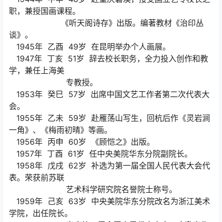
职，兼授国画课程。
《听天阁诗存》出版。编著教材《治印丛
谈》。
1945年 乙酉 49岁 在昆明举办个人画展。
1947年 丁亥 51岁 辞去校长职务，全力投入创作和教
学，兼任上海美
专教授。
1953年 癸巳 57岁 出席中国文艺工作者第二次代表大
会。
1955年 乙未 59岁 赴雁荡山写生，回杭后作《灵岩涧
一角》、《梅雨初晴》等画。
1956年 丙申 60岁 《顾恺之》出版。
1957年 丁酉 61岁 任中央美院华东分院副院长。
1958年 戊戌 62岁 补选为第一届全国人民代表大会代
表。荣获前苏联
艺术科学研究院名誉院士称号。
1959年 己亥 63岁 中央美院华东分院改名为浙江美术
学院，出任院长。