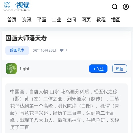
首页
资讯
平面
工业
空间
网页
教程
插画
摄
国画大师潘天寿
0
绘画艺术
06年10月26日
fight
关注
私信
中国画，自唐人物·山水·花鸟画分科后，经五代之徐
（熙）黄（筌）二体之变，到宋徽宗（赵传），工笔
花鸟达到第一个高峰，明代陈淳（白阳）、徐谓（青
藤）写意花鸟兴起，经历了三百年，达到第二个高
峰，出现了八大山人。后派系林立，斗艳争妍，又经
历了三百