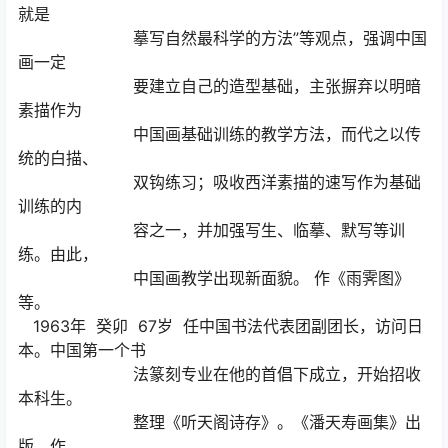
就是
摹写自然最科学的方法”等观点，强调中国
画一定
要建立自己的造型基础，主张摒弃以明暗
素描作为
中国画基础训练的教学方法，而代之以传
统的白描、
双钩练习；吸收西洋素描的速写作为基础
训练的内
容之一，并加强写生、临摹、默写等训
练。由此，
中国画教学出现新面貌。 作《雨霁图》
等。
1963年 癸卯 67岁 任中国书法代表团副团长，访问日
本。中国第一个书
法篆刻专业在他的首倡下成立，开始招收
本科生。
整理《听天阁诗存》。《潘天寿画集》出
版。作