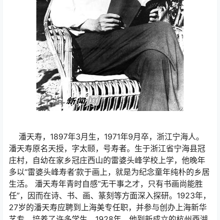
潘天寿，1897年3月生，1971年9月卒，浙江宁海人。
潘天寿原名天授，字太颐，号寿者。生于浙江省宁海县冠
庄村，自幼在家乡冠庄西山的雷婆头峰学校上学，他晚年
多以“雷婆头峰寿者’款于画上，就是为纪念童年纯朴的乡居
生活。 潘天寿年青时自感“无干事之才，只有书画尚能胜
任”，因而在诗、书、画、篆刻等方面深入探研。1923年，
27岁的潘天寿应聘到上海美专任职，并参与创办上海新华
艺专，培养了许多学生。1928年，他到新成立的杭州西湖