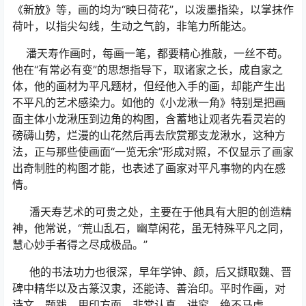
《新放》等，画的均为“映日荷花”，以泼墨指染，以掌抹作
荷叶，以指尖勾线，生动之气韵，非笔力所能达。
潘天寿作画时，每画一笔，都要精心推敲，一丝不苟。
他在“有常必有变”的思想指导下，取诸家之长，成自家之
体，他的画材为平凡题材，但经他入手的画，却能产生出
不平凡的艺术感染力。如他的《小龙湫一角》特别是把画
面主体小龙湫压到边角的构图，含蓄地让观者先看灵岩的
磅礴山势，烂漫的山花然后再去欣赏那支龙湫水，这种方
法，正与那些使画面“一览无余”形成对照，不仅显示了画家
出奇制胜的构图才能，也表述了画家对平凡事物的内在感
情。
潘天寿艺术的可贵之处，主要在于他具有大胆的创造精
神，他常说，“荒山乱石，幽草闲花，虽无特殊平凡之同，
慧心妙手者得之尽成极品。”
他的书法功力也很深，早年学钟、颜，后又撷取魏、晋
碑中精华以及古篆汉隶，还能诗、善治印。平时作画，对
诗文、题跋、用印方面，非常认真、讲究，绝不马虎。