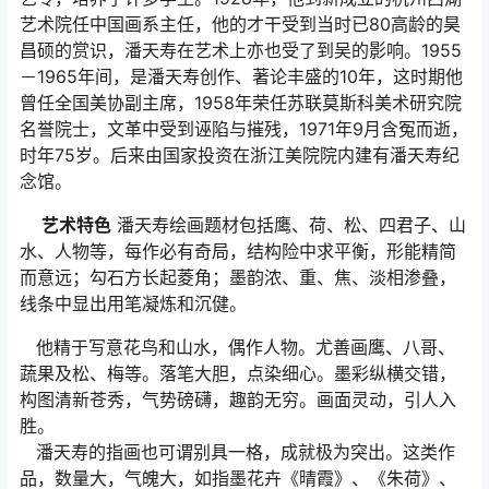
艺术院任中国画系主任，他的才干受到当时已80高龄的昊
昌硕的赏识，潘天寿在艺术上亦也受了到吴的影响。1955
－1965年间，是潘天寿创作、著论丰盛的10年，这时期他
曾任全国美协副主席，1958年荣任苏联莫斯科美术研究院
名誉院士，文革中受到诬陷与摧残，1971年9月含冤而逝，
时年75岁。后来由国家投资在浙江美院院内建有潘天寿纪
念馆。
艺术特色
潘天寿绘画题材包括鹰、荷、松、四君子、山
水、人物等，每作必有奇局，结构险中求平衡，形能精简
而意远；勾石方长起菱角；墨韵浓、重、焦、淡相渗叠，
线条中显出用笔凝炼和沉健。
他精于写意花鸟和山水，偶作人物。尤善画鹰、八哥、
蔬果及松、梅等。落笔大胆，点染细心。墨彩纵横交错，
构图清新苍秀，气势磅礴，趣韵无穷。画面灵动，引人入
胜。
潘天寿的指画也可谓别具一格，成就极为突出。这类作
品，数量大，气魄大，如指墨花卉《晴霞》、《朱荷》、