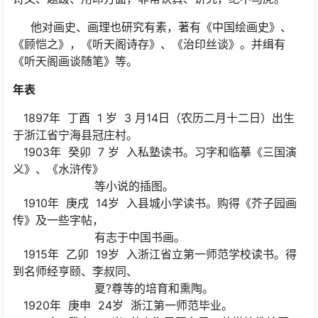
他对画史、画理也研究有素，著有《中国绘画史》、
《顾恺之》，《听天阁诗存》、《治印丝谈》。并缉有
《听天阁画谈随笔》等。
年表
1897年 丁酉 1 岁 3 月14日（农历二月十二日）出生
于浙江省宁海县冠庄村。
1903年 癸卯 7 岁 入私塾读书。习字和临摹《三国演
义》、《水浒传》
等小说的插图。
1910年 庚戌 14岁 入县城小学读书。购得《芥子园画
传》及一些字帖，
有志于中国书画。
1915年 乙卯 19岁 入浙江省立第一师范学校读书。得
到名师经亨颐、李叔同、
夏?尊等的培育和熏陶。
1920年 庚申 24岁 浙江第一师范毕业。