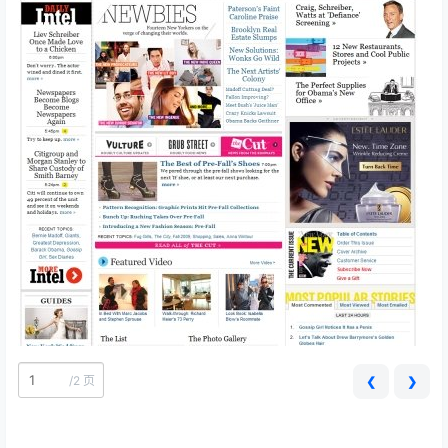
/
2 页
❮
❯