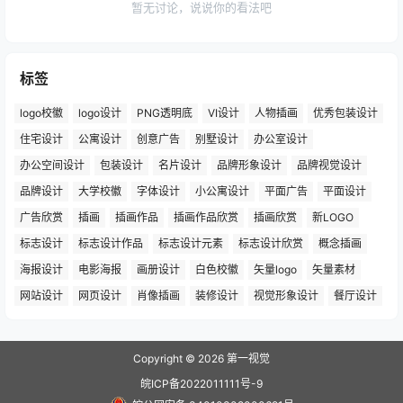
暂无讨论，说说你的看法吧
标签
logo校徽
logo设计
PNG透明底
VI设计
人物插画
优秀包装设计
住宅设计
公寓设计
创意广告
别墅设计
办公室设计
办公空间设计
包装设计
名片设计
品牌形象设计
品牌视觉设计
品牌设计
大学校徽
字体设计
小公寓设计
平面广告
平面设计
广告欣赏
插画
插画作品
插画作品欣赏
插画欣赏
新LOGO
标志设计
标志设计作品
标志设计元素
标志设计欣赏
概念插画
海报设计
电影海报
画册设计
白色校徽
矢量logo
矢量素材
网站设计
网页设计
肖像插画
装修设计
视觉形象设计
餐厅设计
Copyright © 2026
第一视觉
皖ICP备2022011111号-9