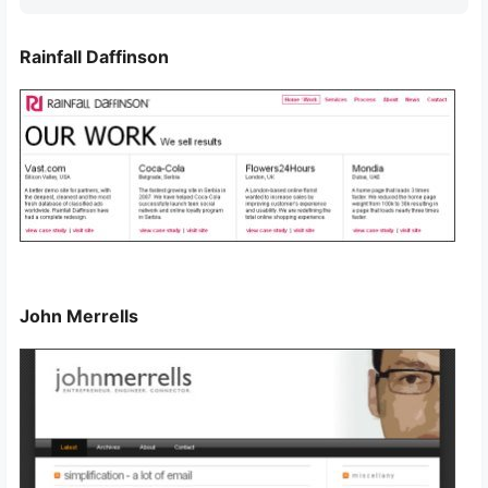
Rainfall Daffinson
John Merrells