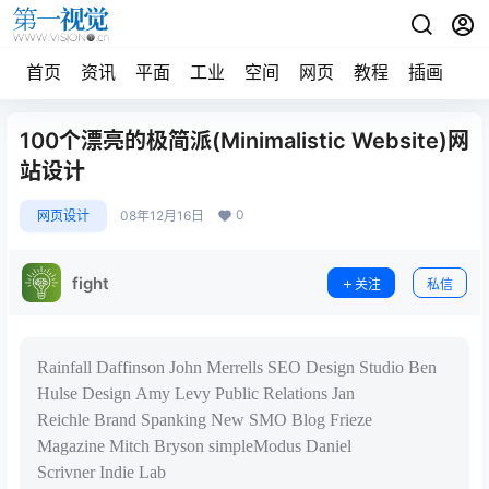
首页
资讯
平面
工业
空间
网页
教程
插画
摄
100个漂亮的极简派(Minimalistic Website)网
站设计
0
网页设计
08年12月16日
fight
关注
私信
Rainfall Daffinson John Merrells SEO Design Studio Ben
Hulse Design Amy Levy Public Relations Jan
Reichle Brand Spanking New SMO Blog Frieze
Magazine Mitch Bryson simpleModus Daniel
Scrivner Indie Lab