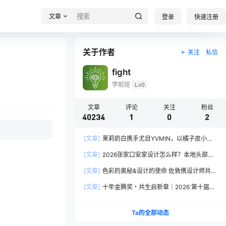
文章
登录
快速注册
关于作者
关注
私信
fight
学前班
Lv0
文章
评论
关注
粉丝
40234
1
0
2
[文章]
茉莉奶白携手尤目YVMIN，以橘子皮小熊
诠释秋日闪亮美学
[文章]
2026张家口安家设计怎么样？本地头部全
案设计机构实力全方位拆解
[文章]
色彩的奥秘&设计的使命 佐敦携设计师共探
2026流行色“SOULFUL SPACES”栖迟
[文章]
十年金腾奖・共生启新章｜2026 第十届金
腾奖长春分赛区启动礼圆满落幕
Ta的全部动态