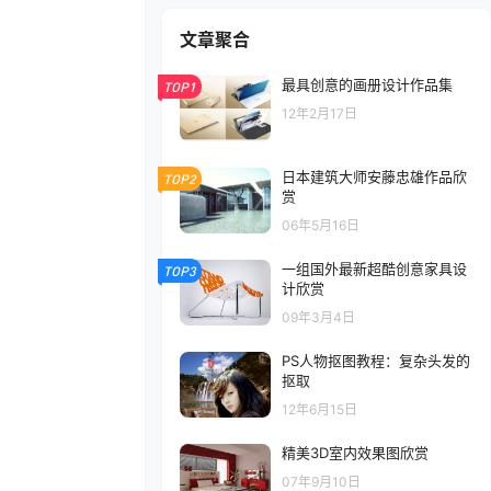
文章聚合
最具创意的画册设计作品集
TOP1
12年2月17日
日本建筑大师安藤忠雄作品欣
TOP2
赏
06年5月16日
一组国外最新超酷创意家具设
TOP3
计欣赏
09年3月4日
PS人物抠图教程：复杂头发的
抠取
12年6月15日
精美3D室内效果图欣赏
07年9月10日