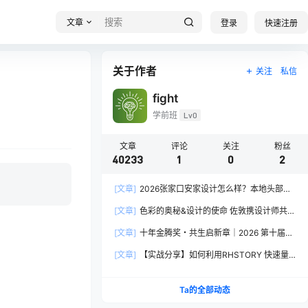
文章
登录
快速注册
关于作者
关注
私信
fight
学前班
Lv0
文章
评论
关注
粉丝
40233
1
0
2
[文章]
2026张家口安家设计怎么样？本地头部全
案设计机构实力全方位拆解
[文章]
色彩的奥秘&设计的使命 佐敦携设计师共探
2026流行色“SOULFUL SPACES”栖迟
[文章]
十年金腾奖・共生启新章｜2026 第十届金
腾奖长春分赛区启动礼圆满落幕
[文章]
【实战分享】如何利用RHSTORY 快速量
产精品AI短剧，2.9折用seedance2.5？
Ta的全部动态