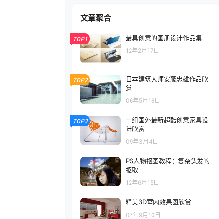
文章聚合
最具创意的画册设计作品集
TOP1
12年2月17日
日本建筑大师安藤忠雄作品欣
TOP2
赏
06年5月16日
一组国外最新超酷创意家具设
TOP3
计欣赏
09年3月4日
PS人物抠图教程：复杂头发的
抠取
12年6月15日
精美3D室内效果图欣赏
07年9月10日