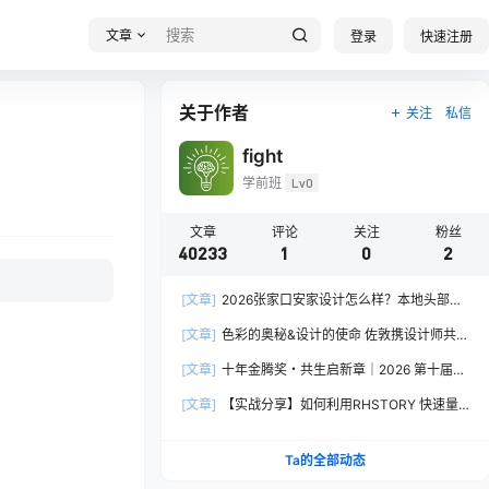
文章
登录
快速注册
关于作者
关注
私信
fight
学前班
Lv0
文章
评论
关注
粉丝
40233
1
0
2
[文章]
2026张家口安家设计怎么样？本地头部全
案设计机构实力全方位拆解
[文章]
色彩的奥秘&设计的使命 佐敦携设计师共探
2026流行色“SOULFUL SPACES”栖迟
[文章]
十年金腾奖・共生启新章｜2026 第十届金
腾奖长春分赛区启动礼圆满落幕
[文章]
【实战分享】如何利用RHSTORY 快速量
产精品AI短剧，2.9折用seedance2.5？
Ta的全部动态