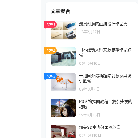
文章聚合
最具创意的画册设计作品集
TOP1
12年2月17日
日本建筑大师安藤忠雄作品欣
TOP2
赏
06年5月16日
一组国外最新超酷创意家具设
TOP3
计欣赏
09年3月4日
PS人物抠图教程：复杂头发的
抠取
12年6月15日
精美3D室内效果图欣赏
07年9月10日