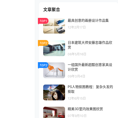
文章聚合
最具创意的画册设计作品集
TOP1
12年2月17日
日本建筑大师安藤忠雄作品欣
TOP2
赏
06年5月16日
一组国外最新超酷创意家具设
TOP3
计欣赏
09年3月4日
PS人物抠图教程：复杂头发的
抠取
12年6月15日
精美3D室内效果图欣赏
07年9月10日