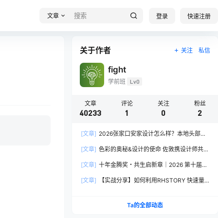
文章
登录
快速注册
关于作者
关注
私信
fight
学前班
Lv0
文章
评论
关注
粉丝
40233
1
0
2
[文章]
2026张家口安家设计怎么样？本地头部全
案设计机构实力全方位拆解
[文章]
色彩的奥秘&设计的使命 佐敦携设计师共探
2026流行色“SOULFUL SPACES”栖迟
[文章]
十年金腾奖・共生启新章｜2026 第十届金
腾奖长春分赛区启动礼圆满落幕
[文章]
【实战分享】如何利用RHSTORY 快速量
产精品AI短剧，2.9折用seedance2.5？
Ta的全部动态