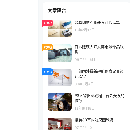
文章聚合
最具创意的画册设计作品集
TOP1
12年2月17日
日本建筑大师安藤忠雄作品欣
TOP2
赏
06年5月16日
一组国外最新超酷创意家具设
TOP3
计欣赏
09年3月4日
PS人物抠图教程：复杂头发的
抠取
12年6月15日
精美3D室内效果图欣赏
07年9月10日