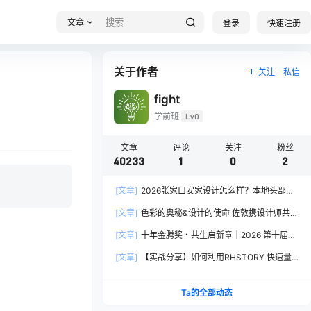
文章
登录
快速注册
关于作者
关注
私信
fight
学前班
Lv0
文章
评论
关注
粉丝
40233
1
0
2
[文章]
2026张家口安家设计怎么样？本地头部全
案设计机构实力全方位拆解
[文章]
色彩的奥秘&设计的使命 佐敦携设计师共探
2026流行色“SOULFUL SPACES”栖迟
[文章]
十年金腾奖・共生启新章｜2026 第十届金
腾奖长春分赛区启动礼圆满落幕
[文章]
【实战分享】如何利用RHSTORY 快速量
产精品AI短剧，2.9折用seedance2.5？
Ta的全部动态