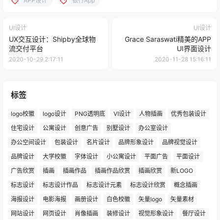
APP设计
银行App
UI设计
UI设计
UX交互设计：Shipby全球物
Grace Saraswati精美的APP
流交付平台
UI界面设计
2020-10-29 2:17:11
2020-11-28 15:16:11
标签
logo校徽
logo设计
PNG透明底
VI设计
人物插画
优秀包装设计
住宅设计
公寓设计
创意广告
别墅设计
办公室设计
办公空间设计
包装设计
名片设计
品牌形象设计
品牌视觉设计
品牌设计
大学校徽
字体设计
小公寓设计
平面广告
平面设计
广告欣赏
插画
插画作品
插画作品欣赏
插画欣赏
新LOGO
标志设计
标志设计作品
标志设计元素
标志设计欣赏
概念插画
海报设计
电影海报
画册设计
白色校徽
矢量logo
矢量素材
网站设计
网页设计
肖像插画
装修设计
视觉形象设计
餐厅设计