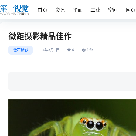
首页
资讯
平面
工业
空间
网页
微距摄影精品佳作
0
1.6k
微距摄影
10年3月1日