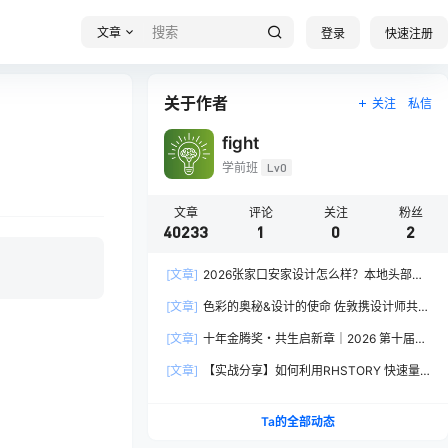
文章
登录
快速注册
关于作者
关注
私信
fight
学前班
Lv0
文章
评论
关注
粉丝
40233
1
0
2
[文章]
2026张家口安家设计怎么样？本地头部全
案设计机构实力全方位拆解
[文章]
色彩的奥秘&设计的使命 佐敦携设计师共探
2026流行色“SOULFUL SPACES”栖迟
[文章]
十年金腾奖・共生启新章｜2026 第十届金
腾奖长春分赛区启动礼圆满落幕
[文章]
【实战分享】如何利用RHSTORY 快速量
产精品AI短剧，2.9折用seedance2.5？
Ta的全部动态