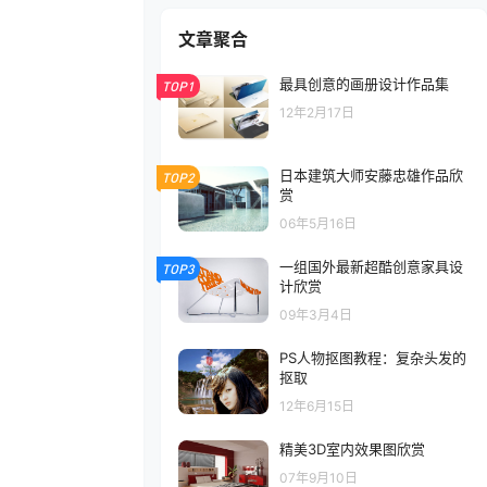
文章聚合
最具创意的画册设计作品集
TOP1
12年2月17日
日本建筑大师安藤忠雄作品欣
TOP2
赏
06年5月16日
一组国外最新超酷创意家具设
TOP3
计欣赏
09年3月4日
PS人物抠图教程：复杂头发的
抠取
12年6月15日
精美3D室内效果图欣赏
07年9月10日