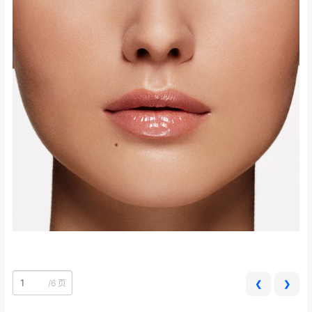
/
6 页
❮
❯