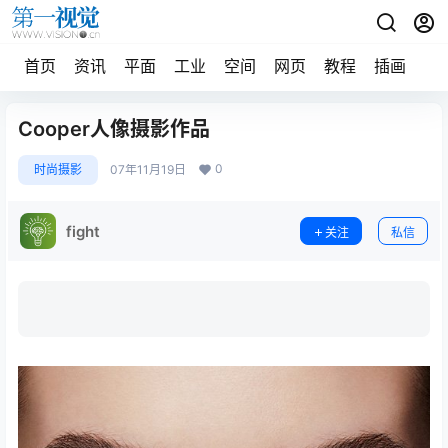
首页
资讯
平面
工业
空间
网页
教程
插画
摄
Cooper人像摄影作品
0
时尚摄影
07年11月19日
fight
关注
私信