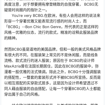
高度注意，对于想要拥有摩登精致的自我穿著， BCBG无
疑是时尚圈内的指针之一。
You’re very BCBG.在欧洲，有些人会用这样的说法来
形容一个穿著优雅又能表现流行感的时尚人士，而
「BCBG」--Bon Chic Bon Genre，所代表的正是这样的
风格－优雅的仪态，流行的款式，精准的诠释此服装品牌
的精神。
然而BCBG虽是道地的美国品牌，但和一般的美式风格品牌
有很大的不同，在服装架上常见的不是休闲服，而是线条
流畅、款式流行的迷人服装；原因在于 BCBG的设计师
MaxAzria曾在法国长期居住，因此在BCBG的服装中，弥
漫着一股优雅的法式情调。除此之外，BCBG十分强调服装
的搭配性，一整套的套装形式并不被BCBG所宣扬，反而是
以相互搭配的实穿款式居多，这是因为设计师希望透过不
同人藉由服装的自由搭配，让每一个穿著BCBG的人士都能
穿出属于自己的风格。