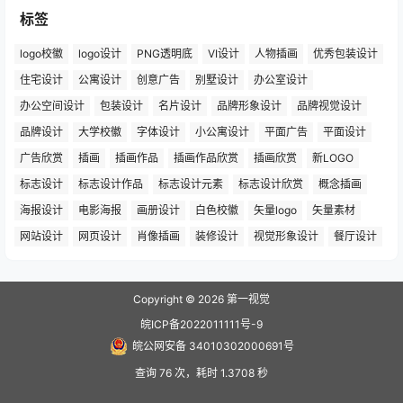
标签
logo校徽
logo设计
PNG透明底
VI设计
人物插画
优秀包装设计
住宅设计
公寓设计
创意广告
别墅设计
办公室设计
办公空间设计
包装设计
名片设计
品牌形象设计
品牌视觉设计
品牌设计
大学校徽
字体设计
小公寓设计
平面广告
平面设计
广告欣赏
插画
插画作品
插画作品欣赏
插画欣赏
新LOGO
标志设计
标志设计作品
标志设计元素
标志设计欣赏
概念插画
海报设计
电影海报
画册设计
白色校徽
矢量logo
矢量素材
网站设计
网页设计
肖像插画
装修设计
视觉形象设计
餐厅设计
Copyright © 2026
第一视觉
皖ICP备2022011111号-9
皖公网安备 34010302000691号
查询 76 次，耗时 1.3708 秒