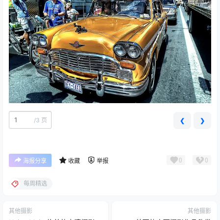
/
3 页
❮
❯
0
0
海报分享
收藏
举报
每周精选
其他摄影
其他摄影