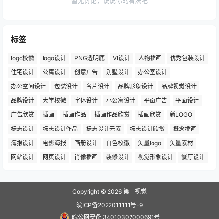
暂无讨论，说说你的看法吧
标签
logo校徽
logo设计
PNG透明底
VI设计
人物插画
优秀包装设计
住宅设计
公寓设计
创意广告
别墅设计
办公室设计
办公空间设计
包装设计
名片设计
品牌形象设计
品牌视觉设计
品牌设计
大学校徽
字体设计
小公寓设计
平面广告
平面设计
广告欣赏
插画
插画作品
插画作品欣赏
插画欣赏
新LOGO
标志设计
标志设计作品
标志设计元素
标志设计欣赏
概念插画
海报设计
电影海报
画册设计
白色校徽
矢量logo
矢量素材
网站设计
网页设计
肖像插画
装修设计
视觉形象设计
餐厅设计
Copyright © 2026
第一视觉
皖ICP备2022011111号-9
皖公网安备 34010302000691号