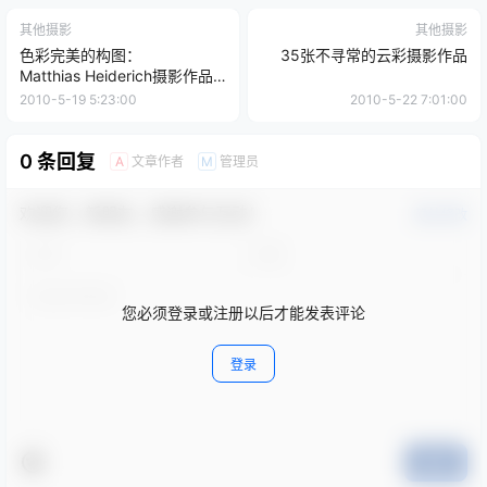
其他摄影
其他摄影
色彩完美的构图：
35张不寻常的云彩摄影作品
Matthias Heiderich摄影作品
欣赏
2010-5-19 5:23:00
2010-5-22 7:01:00
0 条回复
文章作者
管理员
A
M
欢迎您，新朋友，感谢参与互动！
确认修改
您必须登录或注册以后才能发表评论
登录
提交