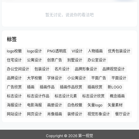
暂无讨论，说说你的看法吧
标签
logo校徽
logo设计
PNG透明底
VI设计
人物插画
优秀包装设计
住宅设计
公寓设计
创意广告
别墅设计
办公室设计
办公空间设计
包装设计
名片设计
品牌形象设计
品牌视觉设计
品牌设计
大学校徽
字体设计
小公寓设计
平面广告
平面设计
广告欣赏
插画
插画作品
插画作品欣赏
插画欣赏
新LOGO
标志设计
标志设计作品
标志设计元素
标志设计欣赏
概念插画
海报设计
电影海报
画册设计
白色校徽
矢量logo
矢量素材
网站设计
网页设计
肖像插画
装修设计
视觉形象设计
餐厅设计
Copyright © 2026
第一视觉