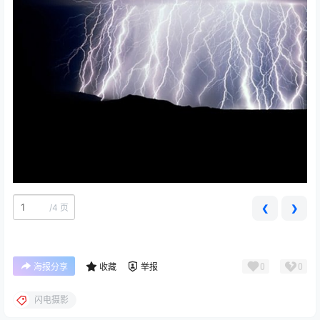
/
4 页
❮
❯
0
0
海报分享
收藏
举报
闪电摄影