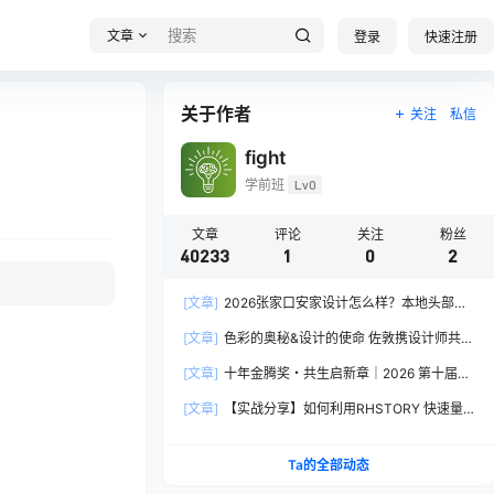
文章
登录
快速注册
关于作者
关注
私信
fight
学前班
Lv0
文章
评论
关注
粉丝
40233
1
0
2
[文章]
2026张家口安家设计怎么样？本地头部全
案设计机构实力全方位拆解
[文章]
色彩的奥秘&设计的使命 佐敦携设计师共探
2026流行色“SOULFUL SPACES”栖迟
[文章]
十年金腾奖・共生启新章｜2026 第十届金
腾奖长春分赛区启动礼圆满落幕
[文章]
【实战分享】如何利用RHSTORY 快速量
产精品AI短剧，2.9折用seedance2.5？
Ta的全部动态