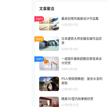
文章聚合
最具创意的画册设计作品集
TOP1
12年2月17日
日本建筑大师安藤忠雄作品欣
TOP2
赏
06年5月16日
一组国外最新超酷创意家具设
TOP3
计欣赏
09年3月4日
PS人物抠图教程：复杂头发的
抠取
12年6月15日
精美3D室内效果图欣赏
07年9月10日