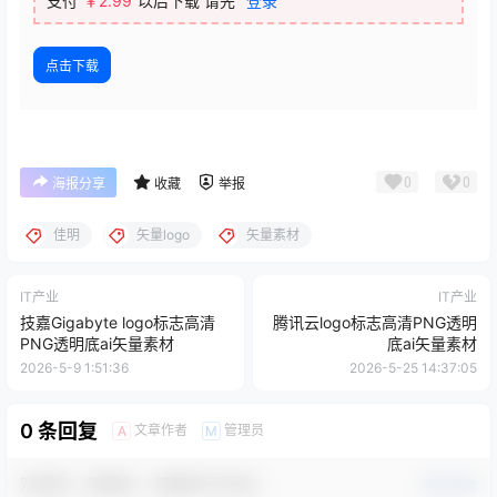
支付
￥
2.99
以后下载
请先
登录
点击下载
0
0
海报分享
收藏
举报
佳明
矢量logo
矢量素材
IT产业
IT产业
技嘉Gigabyte logo标志高清
腾讯云logo标志高清PNG透明
PNG透明底ai矢量素材
底ai矢量素材
2026-5-9 1:51:36
2026-5-25 14:37:05
0 条回复
文章作者
管理员
A
M
欢迎您，新朋友，感谢参与互动！
确认修改