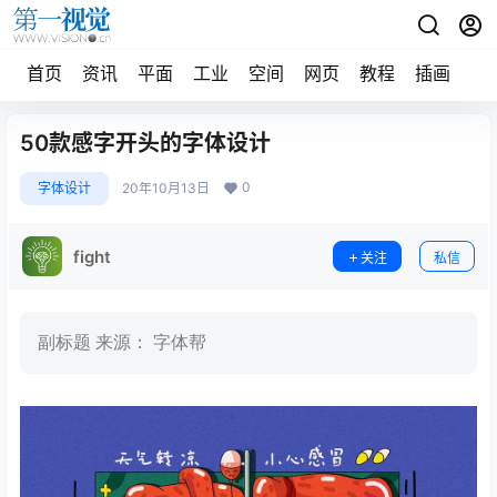
首页
资讯
平面
工业
空间
网页
教程
插画
摄
50款感字开头的字体设计
0
字体设计
20年10月13日
fight
关注
私信
副标题 来源： 字体帮