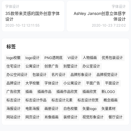
字体设计
字体设计
35款带来灵感的国外创意字体
Ashley Janson创意立体感字
设计
体设计
2020-10-12 12:11:55
2020-10-23 7:22:02
标签
logo校徽
logo设计
PNG透明底
VI设计
人物插画
优秀包装设计
住宅设计
公寓设计
创意广告
别墅设计
办公室设计
办公空间设计
包装设计
名片设计
品牌形象设计
品牌视觉设计
品牌设计
大学校徽
字体设计
小公寓设计
平面广告
平面设计
广告欣赏
插画
插画作品
插画作品欣赏
插画欣赏
新LOGO
标志设计
标志设计作品
标志设计元素
标志设计欣赏
概念插画
海报设计
电影海报
画册设计
白色校徽
矢量logo
矢量素材
网站设计
网页设计
肖像插画
装修设计
视觉形象设计
餐厅设计