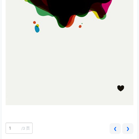
/
3 页
❮
❯