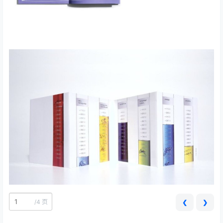
/
4 页
❮
❯