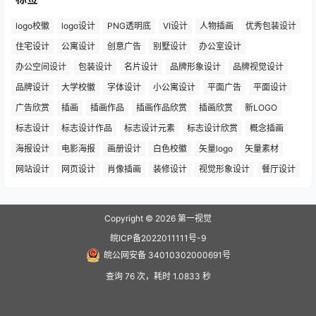
logo校徽
logo设计
PNG透明底
VI设计
人物插画
优秀包装设计
住宅设计
公寓设计
创意广告
别墅设计
办公室设计
办公空间设计
包装设计
名片设计
品牌形象设计
品牌视觉设计
品牌设计
大学校徽
字体设计
小公寓设计
平面广告
平面设计
广告欣赏
插画
插画作品
插画作品欣赏
插画欣赏
新LOGO
标志设计
标志设计作品
标志设计元素
标志设计欣赏
概念插画
海报设计
电影海报
画册设计
白色校徽
矢量logo
矢量素材
网站设计
网页设计
肖像插画
装修设计
视觉形象设计
餐厅设计
Copyright © 2026
第一视觉
皖ICP备2022011111号-9
皖公网安备 34010302000691号
查询 76 次，耗时 1.0833 秒