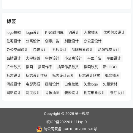
标签
logo校徽
logo设计
PNG透明底
VI设计
人物插画
优秀包装设计
住宅设计
公寓设计
创意广告
别墅设计
办公室设计
办公空间设计
包装设计
名片设计
品牌形象设计
品牌视觉设计
品牌设计
大学校徽
字体设计
小公寓设计
平面广告
平面设计
广告欣赏
插画
插画作品
插画作品欣赏
插画欣赏
新LOGO
标志设计
标志设计作品
标志设计元素
标志设计欣赏
概念插画
海报设计
电影海报
画册设计
白色校徽
矢量logo
矢量素材
网站设计
网页设计
肖像插画
装修设计
视觉形象设计
餐厅设计
Copyright © 2026
第一视觉
皖ICP备2022011111号-9
皖公网安备 34010302000691号