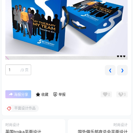
/
3 页
❮
❯
0
0
海报分享
收藏
举报
平面设计作品
时尚设计
时尚设计
英国troika平面设计
国外俱乐部夜总会平面设计