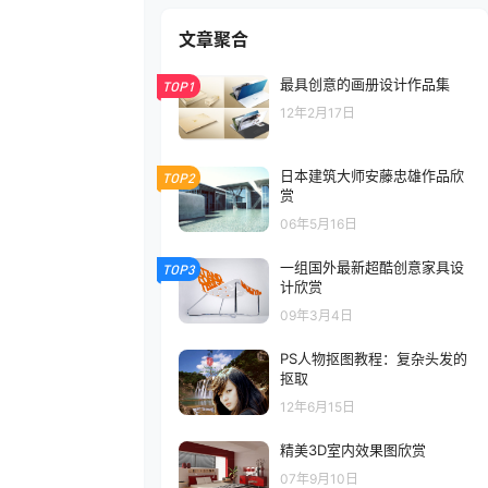
文章聚合
最具创意的画册设计作品集
TOP1
12年2月17日
日本建筑大师安藤忠雄作品欣
TOP2
赏
06年5月16日
一组国外最新超酷创意家具设
TOP3
计欣赏
09年3月4日
PS人物抠图教程：复杂头发的
抠取
12年6月15日
精美3D室内效果图欣赏
07年9月10日