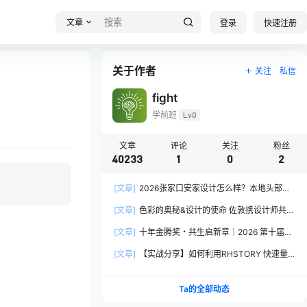
文章
登录
快速注册
关于作者
关注
私信
fight
学前班
Lv0
文章
评论
关注
粉丝
40233
1
0
2
[文章]
2026张家口安家设计怎么样？本地头部全
案设计机构实力全方位拆解
[文章]
色彩的奥秘&设计的使命 佐敦携设计师共探
2026流行色“SOULFUL SPACES”栖迟
[文章]
十年金腾奖・共生启新章｜2026 第十届金
腾奖长春分赛区启动礼圆满落幕
[文章]
【实战分享】如何利用RHSTORY 快速量
产精品AI短剧，2.9折用seedance2.5？
Ta的全部动态