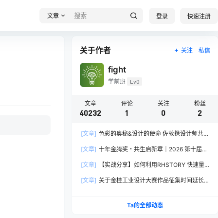
文章
登录
快速注册
关于作者
关注
私信
fight
学前班
Lv0
文章
评论
关注
粉丝
40232
1
0
2
[文章]
色彩的奥秘&设计的使命 佐敦携设计师共探
2026流行色“SOULFUL SPACES”栖迟
[文章]
十年金腾奖・共生启新章｜2026 第十届金
腾奖长春分赛区启动礼圆满落幕
[文章]
【实战分享】如何利用RHSTORY 快速量
产精品AI短剧，2.9折用seedance2.5？
[文章]
关于金桂工业设计大赛作品征集时间延长
的公告
Ta的全部动态