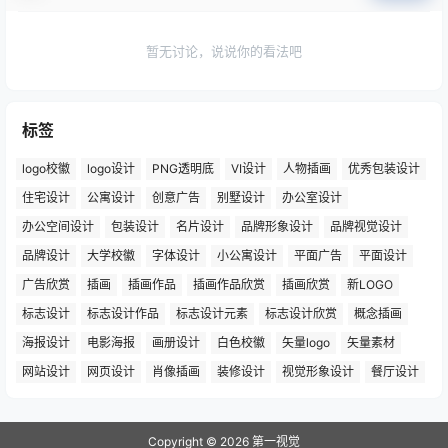
暂无讨论，说说你的看法吧
标签
logo校徽
logo设计
PNG透明底
VI设计
人物插画
优秀包装设计
住宅设计
公寓设计
创意广告
别墅设计
办公室设计
办公空间设计
包装设计
名片设计
品牌形象设计
品牌视觉设计
品牌设计
大学校徽
字体设计
小公寓设计
平面广告
平面设计
广告欣赏
插画
插画作品
插画作品欣赏
插画欣赏
新LOGO
标志设计
标志设计作品
标志设计元素
标志设计欣赏
概念插画
海报设计
电影海报
画册设计
白色校徽
矢量logo
矢量素材
网站设计
网页设计
肖像插画
装修设计
视觉形象设计
餐厅设计
Copyright © 2026
第一视觉