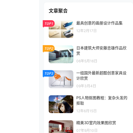
文章聚合
最具创意的画册设计作品集
TOP1
12年2月17日
日本建筑大师安藤忠雄作品欣
TOP2
赏
06年5月16日
一组国外最新超酷创意家具设
TOP3
计欣赏
09年3月4日
PS人物抠图教程：复杂头发的
抠取
12年6月15日
精美3D室内效果图欣赏
07年9月10日