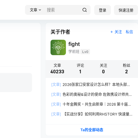
文章
登录
快速注册
关于作者
关注
私信
fight
学前班
Lv0
文章
评论
关注
粉丝
40233
1
0
2
[文章]
2026张家口安家设计怎么样？本地头部全
案设计机构实力全方位拆解
[文章]
色彩的奥秘&设计的使命 佐敦携设计师共探
2026流行色“SOULFUL SPACES”栖迟
[文章]
十年金腾奖・共生启新章｜2026 第十届金
腾奖长春分赛区启动礼圆满落幕
[文章]
【实战分享】如何利用RHSTORY 快速量
产精品AI短剧，2.9折用seedance2.5？
Ta的全部动态