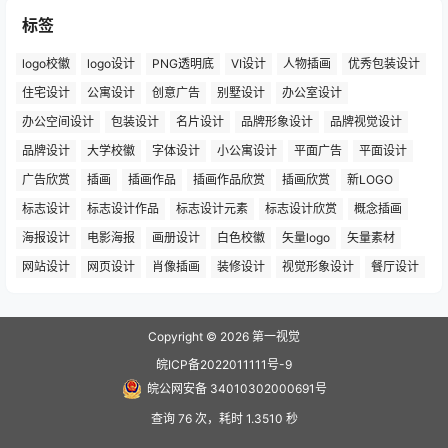
标签
logo校徽
logo设计
PNG透明底
VI设计
人物插画
优秀包装设计
住宅设计
公寓设计
创意广告
别墅设计
办公室设计
办公空间设计
包装设计
名片设计
品牌形象设计
品牌视觉设计
品牌设计
大学校徽
字体设计
小公寓设计
平面广告
平面设计
广告欣赏
插画
插画作品
插画作品欣赏
插画欣赏
新LOGO
标志设计
标志设计作品
标志设计元素
标志设计欣赏
概念插画
海报设计
电影海报
画册设计
白色校徽
矢量logo
矢量素材
网站设计
网页设计
肖像插画
装修设计
视觉形象设计
餐厅设计
Copyright © 2026
第一视觉
皖ICP备2022011111号-9
皖公网安备 34010302000691号
查询 76 次，耗时 1.3510 秒