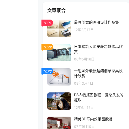
文章聚合
最具创意的画册设计作品集
TOP1
12年2月17日
日本建筑大师安藤忠雄作品欣
TOP2
赏
06年5月16日
一组国外最新超酷创意家具设
TOP3
计欣赏
09年3月4日
PS人物抠图教程：复杂头发的
抠取
12年6月15日
精美3D室内效果图欣赏
07年9月10日