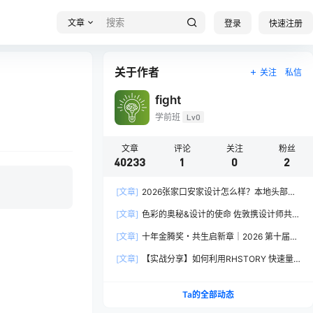
文章
登录
快速注册
关于作者
关注
私信
fight
学前班
Lv0
文章
评论
关注
粉丝
40233
1
0
2
[文章]
2026张家口安家设计怎么样？本地头部全
案设计机构实力全方位拆解
[文章]
色彩的奥秘&设计的使命 佐敦携设计师共探
2026流行色“SOULFUL SPACES”栖迟
[文章]
十年金腾奖・共生启新章｜2026 第十届金
腾奖长春分赛区启动礼圆满落幕
[文章]
【实战分享】如何利用RHSTORY 快速量
产精品AI短剧，2.9折用seedance2.5？
Ta的全部动态