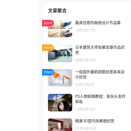
文章聚合
最具创意的画册设计作品集
TOP1
12年2月17日
日本建筑大师安藤忠雄作品欣
TOP2
赏
06年5月16日
一组国外最新超酷创意家具设
TOP3
计欣赏
09年3月4日
PS人物抠图教程：复杂头发的
抠取
12年6月15日
精美3D室内效果图欣赏
07年9月10日