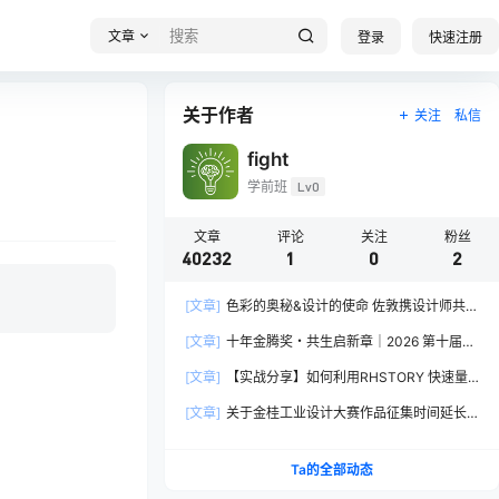
文章
登录
快速注册
关于作者
关注
私信
fight
学前班
Lv0
文章
评论
关注
粉丝
40232
1
0
2
[文章]
色彩的奥秘&设计的使命 佐敦携设计师共探
2026流行色“SOULFUL SPACES”栖迟
[文章]
十年金腾奖・共生启新章｜2026 第十届金
腾奖长春分赛区启动礼圆满落幕
[文章]
【实战分享】如何利用RHSTORY 快速量
产精品AI短剧，2.9折用seedance2.5？
[文章]
关于金桂工业设计大赛作品征集时间延长
的公告
Ta的全部动态